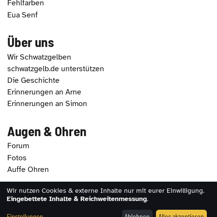
Fehlfarben
Eua Senf
Über uns
Wir Schwatzgelben
schwatzgelb.de unterstützen
Die Geschichte
Erinnerungen an Arne
Erinnerungen an Simon
Augen & Ohren
Forum
Fotos
Auffe Ohren
Wir nutzen Cookies & externe Inhalte nur mit eurer Einwilligung.
2026 - schwatzgelb.de |
Impressum
|
Datenschutz
|
Eingebettete Inhalte & Reichweitenmessung
.
Erklärung zur Barrierefreiheit
|
Cookie-Einstellungen
Einstellungen
Ablehnen
Alles akzeptieren