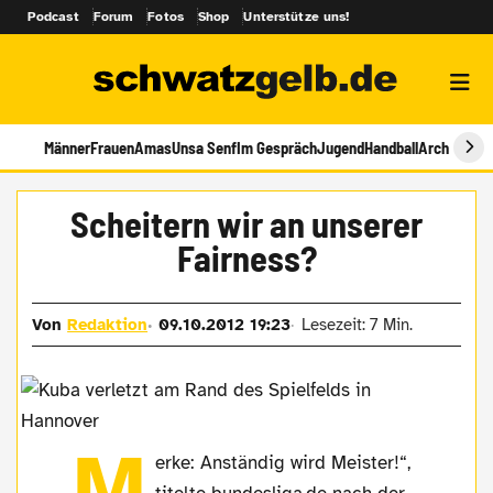
Podcast
Forum
Fotos
Shop
Unterstütze uns!
Männer
Frauen
Amas
Unsa Senf
Im Gespräch
Jugend
Handball
Archiv
Scheitern wir an unserer
Fairness?
Von
Redaktion
09.10.2012 19:23
Lesezeit: 7 Min.
„M
erke: Anständig wird Meister!“,