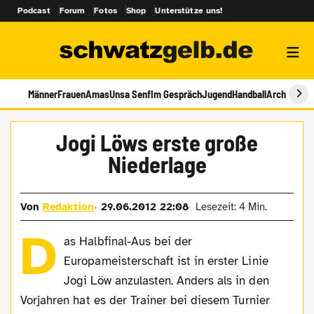
Podcast
Forum
Fotos
Shop
Unterstütze uns!
Männer
Frauen
Amas
Unsa Senf
Im Gespräch
Jugend
Handball
Archiv
Jogi Löws erste große
Niederlage
Von
Redaktion
29.06.2012 22:08
Lesezeit: 4 Min.
D
as Halbfinal-Aus bei der
Europameisterschaft ist in erster Linie
Jogi Löw anzulasten. Anders als in den
Vorjahren hat es der Trainer bei diesem Turnier