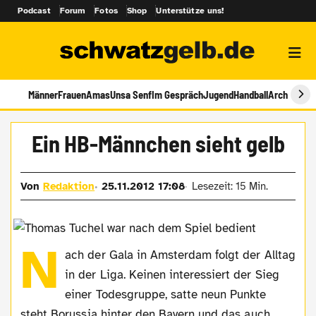
Podcast
Forum
Fotos
Shop
Unterstütze uns!
Männer
Frauen
Amas
Unsa Senf
Im Gespräch
Jugend
Handball
Archiv
Ein HB-Männchen sieht gelb
Von
Redaktion
25.11.2012 17:08
Lesezeit: 15 Min.
N
ach der Gala in Amsterdam folgt der Alltag
in der Liga. Keinen interessiert der Sieg
einer Todesgruppe, satte neun Punkte
steht Borussia hinter den Bayern und das auch