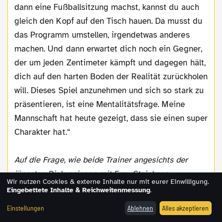
dann eine Fußballsitzung machst, kannst du auch
gleich den Kopf auf den Tisch hauen. Da musst du
das Programm umstellen, irgendetwas anderes
machen. Und dann erwartet dich noch ein Gegner,
der um jeden Zentimeter kämpft und dagegen hält,
dich auf den harten Boden der Realität zurückholen
will. Dieses Spiel anzunehmen und sich so stark zu
präsentieren, ist eine Mentalitätsfrage. Meine
Mannschaft hat heute gezeigt, dass sie einen super
Charakter hat.“
Auf die Frage, wie beide Trainer angesichts der
jüngsten Diskussionen mit Frau Steinhaus
Wir nutzen Cookies & externe Inhalte nur mit eurer Einwilligung.
zurechtgekommen seien:
Eingebettete Inhalte & Reichweitenmessung
.
Einstellungen
Ablehnen
Alles akzeptieren
Jürgen Klopp:
Gut.