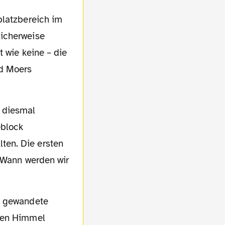
licherweise
 wie keine – die
nd Moers
ten. Die ersten
: Wann werden wir
 gen Himmel