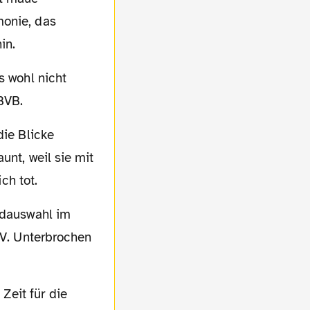
monie, das
in.
BVB.
unt, weil sie mit
ch tot.
SV. Unterbrochen