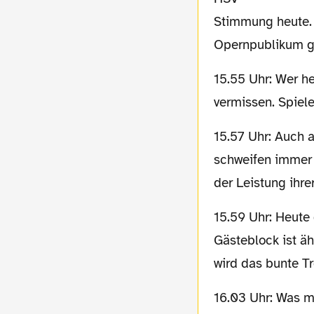
Stimmung heute. 
Opernpublikum ge
15.55 Uhr: Wer heute zum ersten Mal ein Stadion von innen sieht, wird es wohl nicht
vermissen. Spiel
15.57 Uhr: Auch auf der Pressetribüne kehrt allmählich Langeweile ein, die Blicke
schweifen immer w
der Leistung ihrer
15.59 Uhr: Heute drängen sich die schiefen Vergleiche aber auf: Die Liedauswahl im
Gästeblock ist äh
wird das bunte T
16.03 Uhr: Was machen eigentlich die Jungs vor dem Stadion? Höchste Zeit für die