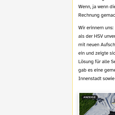
Wenn, ja wenn di
Rechnung gemach
Wir erinnern uns: In der vergangenen Saison regte sich erstmals erheblicher Widerstand,
als der HSV unver
mit neuen Aufsch
ein und zeigte si
Lösung für alle S
gab es eine gem
Innenstadt sowie
ANZEIGE