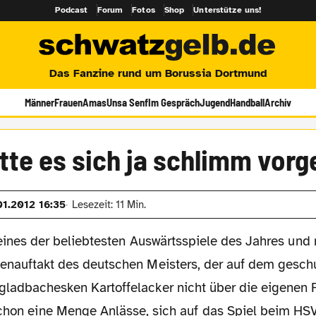
Podcast
Forum
Fotos
Shop
Unterstütze uns!
Das Fanzine rund um Borussia Dortmund
Männer
Frauen
Amas
Unsa Senf
Im Gespräch
Jugend
Handball
Archiv
tte es sich ja schlimm vorge
01.2012 16:35
Lesezeit: 11 Min.
 eines der beliebtesten Auswärtsspiele des Jahres und
enauftakt des deutschen Meisters, der auf dem gesc
ladbachesken Kartoffelacker nicht über die eigenen 
schon eine Menge Anlässe, sich auf das Spiel beim HSV