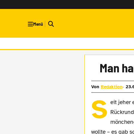
Menü
Man ha
Von
Redaktion
23.
S
eit jeher
Rückrund
möncheng
wollte – es gab 