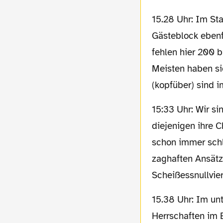
15.28 Uhr: Im Stadion sind die Heimbereiche gut ausgelastet, der Stehplatzbereich im
Gästeblock ebenf
fehlen hier 200 b
Meisten haben si
(kopfüber) sind 
15:33 Uhr: Wir sind gespannt: Heute werden all
diejenigen ihre 
schon immer schl
zaghaften Ansätz
Scheißessnullvie
15.38 Uhr: Im unteren Stehplatzbereich versuchen sich rund 15 schwarz gewandete
Herrschaften im 