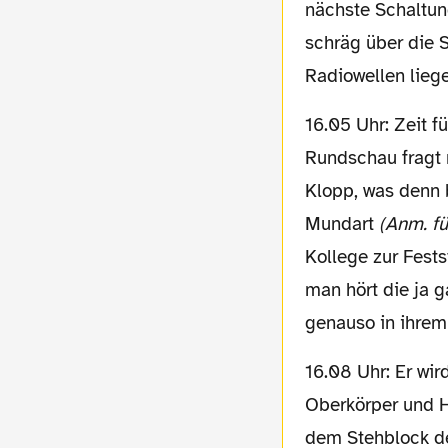
nächste Schaltun
schräg über die S
Radiowellen lieg
16.05 Uhr: Zeit für eine gute Tat: Bei der Frankfurter
Rundschau fragt 
Klopp, was denn b
Mundart
(Anm. fü
Kollege zur Fests
man hört die ja g
genauso in ihrem
16.08 Uhr: Er wird den Rest seines Lebens von diesem Tag träumen: Mit nacktem
Oberkörper und H
dem Stehblock de