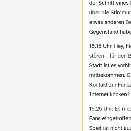
der Schritt eines
über die Stimmung
etwas anderen Be
Gegenstand haben 
15.15 Uhr: Hey, hier ist Hamburg! Nieselregen bei kühlen 5° soll uns im Stadion nicht
stören – für den
Stadt ist es vorh
mitbekommen. Gib
Kontakt zur Fans
Internet klicken
15.25 Uhr: Es meldet sich die Außenstelle! Vor dem Stadion haben sich bereits gute 500
Fans eingetroffe
Spiel ist nicht a