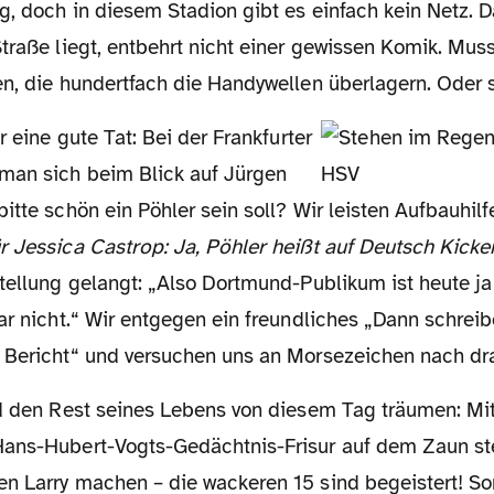
g, doch in diesem Stadion gibt es einfach kein Netz. 
traße liegt, entbehrt nicht einer gewissen Komik. Mus
en, die hundertfach die Handywellen überlagern. Oder 
man sich beim Blick auf Jürgen
itte schön ein Pöhler sein soll? Wir leisten Aufbauhilf
r Jessica Castrop: Ja, Pöhler heißt auf Deutsch Kicker
tellung gelangt: „Also Dortmund-Publikum ist heute ja 
ar nicht.“ Wir entgegen ein freundliches „Dann schreib
 Bericht“ und versuchen uns an Morsezeichen nach dr
ans-Hubert-Vogts-Gedächtnis-Frisur auf dem Zaun st
n Larry machen – die wackeren 15 sind begeistert! So