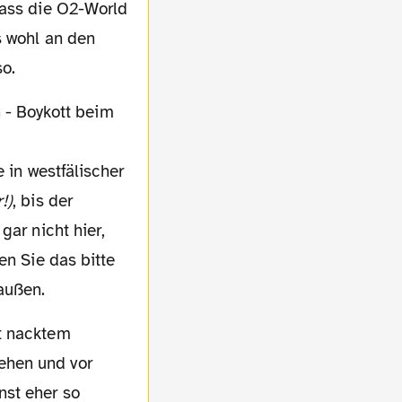
Dass die O2-World
s wohl an den
so.
e in westfälischer
!)
, bis der
gar nicht hier,
en Sie das bitte
außen.
ehen und vor
nst eher so