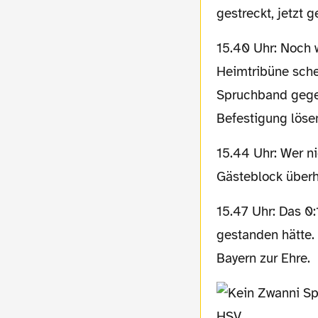
gestreckt, jetzt g
15.40 Uhr: Noch will das alles nicht so richtig klappen, es fehlt die Struktur. Die
Heimtribüne schei
Spruchband gegen
Befestigung löse
15.44 Uhr: Wer nicht hüpft, der ist ein Scheißer! Endlich, wir hatten schon befürchtet, den
Gästeblock überh
15.47 Uhr: Das 0:1 von dem Mann, der ausnahmsweise wohl selbst lieber draußen
gestanden hätte.
Bayern zur Ehre.