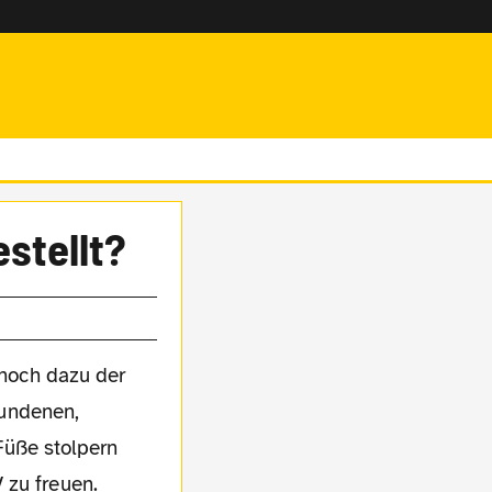
stellt?
 noch dazu der
hundenen,
Füße stolpern
 zu freuen.