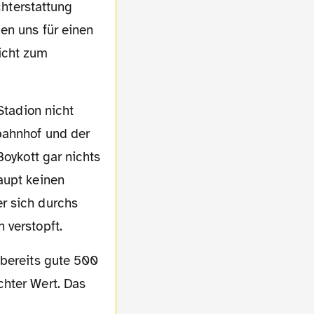
chterstattung
en uns für einen
icht zum
bahnhof und der
Boykott gar nichts
aupt keinen
r sich durchs
 verstopft.
chter Wert. Das