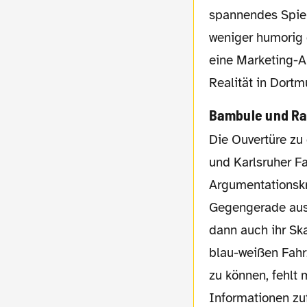
spannendes Spiel,
weniger humorig g
eine Marketing-A
Realität in Dort
Bambule und Ra
Die Ouvertüre zu dieser Partie lieferten dann etwa zehn Minuten vor Anpfiff Dortmunder
und Karlsruher F
Argumentationskr
Gegengerade aust
dann auch ihr Ska
blau-weißen Fahr
zu können, fehlt 
Informationen zu