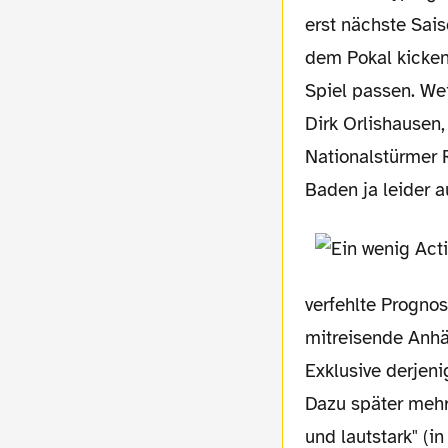
erst nächste Sais
dem Pokal kicken.
Spiel passen. We
Dirk Orlishausen
Nationalstürmer 
Baden ja leider a
verfehlte Progno
mitreisende Anhä
Exklusive derjeni
Dazu später mehr
und lautstark" (i