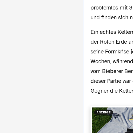
problemlos mit 3:
und finden sich n
Ein echtes Kellerduell zu einem frühen Zeitpunkt der Saison stand am Dienstagabend in
der Roten Erde a
seine Formkrise 
Wochen, während 
vom Bieberer Ber
dieser Partie wa
Gegner die Kelle
ANZEIGE