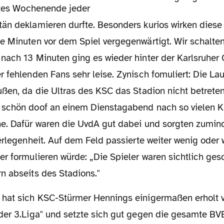
tztes Wochenende jeder
än deklamieren durfte. Besonders kurios wirken diese
e Minuten vor dem Spiel vergegenwärtigt. Wir schalt
nach 13 Minuten ging es wieder hinter der Karlsruher
 fehlenden Fans sehr leise. Zynisch fomuliert: Die La
ßen, da die Ultras des KSC das Stadion nicht betreten 
schön doof an einem Dienstagabend nach so vielen Ki
e. Dafür waren die UvdA gut dabei und sorgten zumin
erlegenheit. Auf dem Feld passierte weiter wenig oder 
er formulieren würde: „Die Spieler waren sichtlich ge
n abseits des Stadions."
der 3.Liga" und setzte sich gut gegen die gesamte B