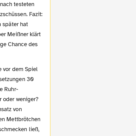
anach testeten
zschüssen. Fazit:
n später hat
ber Meißner klärt
tige Chance des
rsetzungen 30
ie Ruhr-
r oder weniger?
nsatz von
len Mettbrötchen
schmecken ließ,