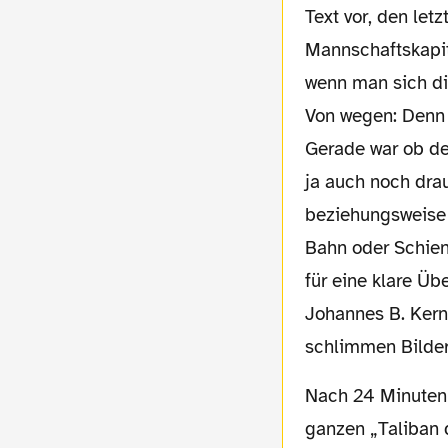
Text vor, den le
Mannschaftskapit
wenn man sich di
Von wegen: Denn 
Gerade war ob der
ja auch noch drau
beziehungsweise 
Bahn oder Schien
für eine klare Üb
Johannes B. Kern
schlimmen Bilder
Nach 24 Minuten hat sich KSC-Stürmer Hennings einigermaßen erholt von diesen
ganzen „Taliban 