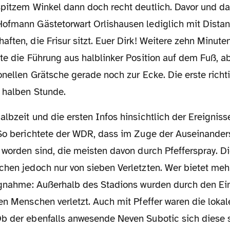
spitzem Winkel dann doch recht deutlich. Davor und d
ofmann Gästetorwart Orlishausen lediglich mit Distan
ften, die Frisur sitzt. Euer Dirk! Weitere zehn Minute
te die Führung aus halblinker Position auf dem Fuß, a
onellen Grätsche gerade noch zur Ecke. Die erste rich
r halben Stunde.
 So berichtete der WDR, dass im Zuge der Auseinande
 worden sind, die meisten davon durch Pfefferspray. D
chen jedoch nur von sieben Verletzten. Wer bietet meh
ungnahme: Außerhalb des Stadions wurden durch den Ei
en Menschen verletzt. Auch mit Pfeffer waren die loka
b der ebenfalls anwesende Neven Subotic sich diese 