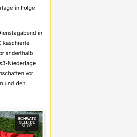
rlage in Folge
 kaschierte
or anderthalb
0:3-Niederlage
nschaften vor
en und den
SCHWATZ
GELB.DE
SHOP