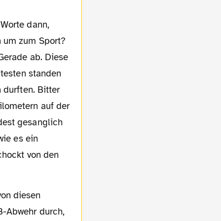
 Worte dann,
en um zum Sport?
 Gerade ab. Diese
utesten standen
durften. Bitter
lometern auf der
dest gesanglich
wie es ein
schockt von den
VB-Abwehr durch,