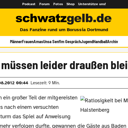
Podcast
Forum
Fotos
Shop
Unterstütze uns!
Das Fanzine rund um Borussia Dortmund
Männer
Frauen
Amas
Unsa Senf
Im Gespräch
Jugend
Handball
Archiv
 müssen leider draußen ble
08.2012 00:44
Lesezeit: 9 Min.
 ein großer Teil der mitgereisten
s nach einem versuchten
turm das Spiel auf Anweisung
 mehr verfolgen durfte, gewannen die Gäste aus Baden l