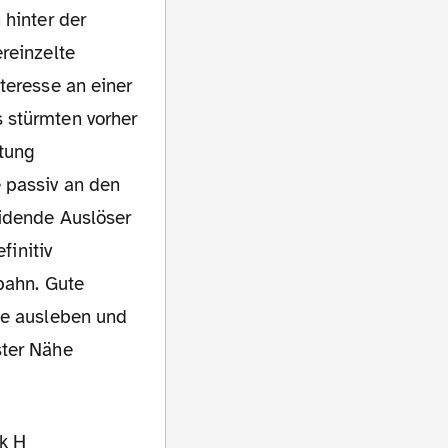
 hinter der
reinzelte
teresse an einer
 stürmten vorher
htung
 passiv an den
eidende Auslöser
finitiv
bahn. Gute
me ausleben und
ster Nähe