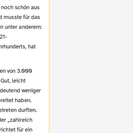
on noch schön aus
nd musste für das
n unter anderem:
21-
rhunderts, hat
Gut, leicht
bedeutend weniger
eitet haben.
etreten durften.
er „zahlreich
ichtet für ein