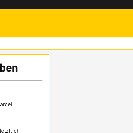
iben
etztlich