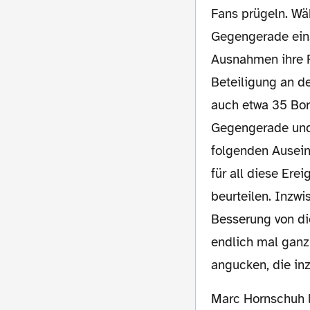
Fans prügeln. Wäh
Gegengerade ein. 
Ausnahmen ihre Pl
Beteiligung an d
auch etwa 35 Bor
Gegengerade und 
folgenden Ausein
für all diese Erei
beurteilen. Inzw
Besserung von di
endlich mal ganz
angucken, die in
Marc Hornschuh las dann wieder den nervigen