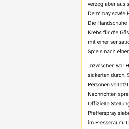
verzog aber aus 
Demirbay sowie H
Die Handschuhe ha
Krebs für die Gäs
mit einer sensati
Spiels nach eine
Inzwischen war Halbzeit und die ersten Infos hinsichtlich der Ereignisse vor dem Spiel
sickerten durch.
Personen verletzt
Nachrichten spra
Offizielle Stell
Pfefferspray sieb
im Presseraum. O