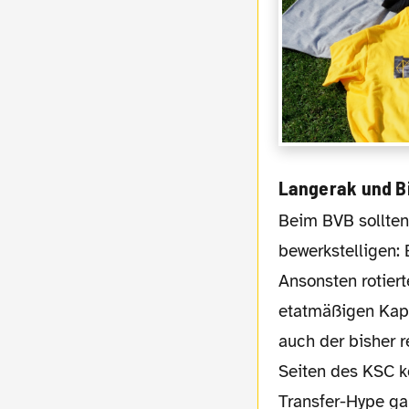
Langerak und Bi
Beim BVB sollten dabei auch zwei Profis mithelfen, um dieses Unterfangen zu
bewerkstelligen:
Ansonsten rotier
etatmäßigen Kapi
auch der bisher 
Seiten des KSC k
Transfer-Hype ga