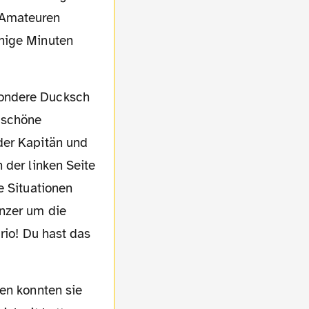
 Amateuren
inige Minuten
 schöne
der Kapitän und
 der linken Seite
e Situationen
enzer um die
rio! Du hast das