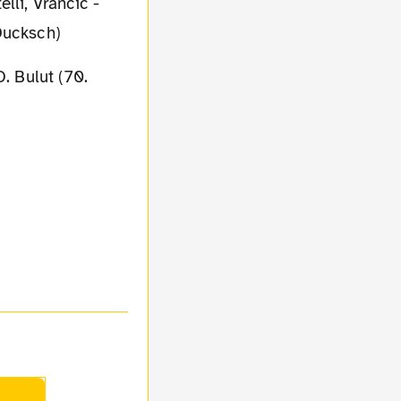
lli, Vrancic -
 Ducksch)
. Bulut (70.