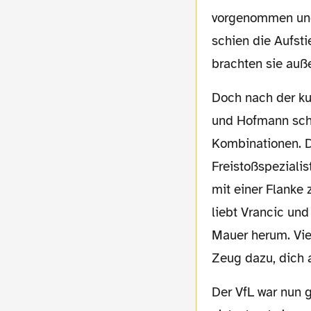
vorgenommen und 
schien die Aufst
brachten sie auß
Doch nach der kurzen Schwächephase legte der BVB wieder zu. Insbesondere Ducksch
und Hofmann schi
Kombinationen. D
Freistoßspezialis
mit einer Flanke 
liebt Vrancic un
Mauer herum. Viel
Zeug dazu, dich 
Der VfL war nun geschlagen, wollte aber weiter mitspielen. Echte Chancen konnten sie