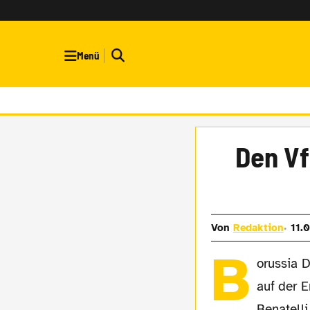
Menü
Den Vf
Von
Redaktion
11.
B
orussia 
auf der 
Benatell