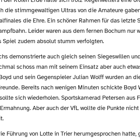
n der Roten Erde hatte sich trotz Regenwetters eine or
h die stimmgewaltigen Ultras von die Amateure gaben 
finales die Ehre. Ein schöner Rahmen für das letzte S
Kampfbahn. Leider waren aus dem fernen Bochum nur 
as Spiel zudem absolut stumm verfolgten.
chmal schoss man mit seinem Einsatz aber auch etwas
 Boyd und sein Gegenspieler Julian Wolff wurden an 
 Freunde. Bereits nach wenigen Minuten schickte Boyd 
sollte sich wiederholen. Sportskamerad Petersen aus F
r Ermahnung. Aber auch der VfL wollte die Punkte nich
t.