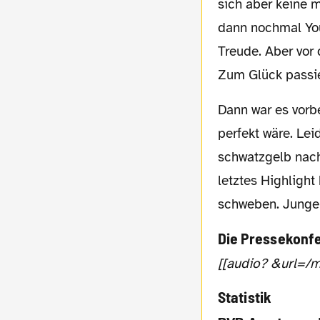
sich aber keine m
dann nochmal Yo
Treude. Aber vor 
Zum Glück passie
Dann war es vorbei und die Mannschaft feierte mit ihren Fans, als ob der Aufstieg schon
perfekt wäre. Lei
schwatzgelb nach
letztes Highlight
schweben. Junge
Die Pressekonf
[[audio? &url
Statistik