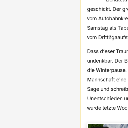
geschickt. Der g
vom Autobahnkreuz
Samstag als Tabe
vom Drittligaauf
Dass dieser Traum überhaupt noch geträumt werden darf, erschien im Dezember
undenkbar. Der B
die Winterpause.
Mannschaft eine 
Sage und schreib
Unentschieden un
wurde letzte Woc