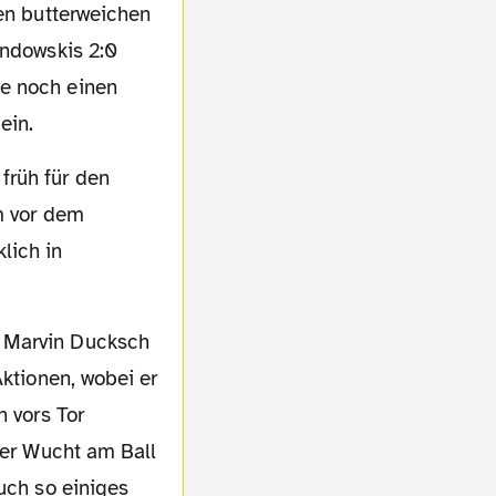
nen butterweichen
andowskis 2:0
te noch einen
ein.
rm vor dem
lich in
Aktionen, wobei er
h vors Tor
ler Wucht am Ball
uch so einiges