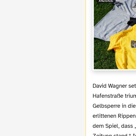
ANZEIGE
David Wagner setzte auch im Wesentlichen auf die Mannschaft, die mit 4:0 an der
Hafenstraße trium
Gelbsperre in di
erlittenen Rippen
dem Spiel, dass 