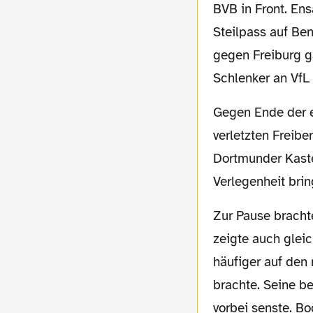
BVB in Front. Ens
Steilpass auf Ben
gegen Freiburg g
Schlenker an VfL 
Gegen Ende der ersten Hälfte wurde Bochum stärker. Insbesondere der früh für den
verletzten Freibe
Dortmunder Kaste
Verlegenheit brin
Zur Pause brachte Wagner den Nachwuchstorjäger für den Torjäger und Marvin Ducksch
zeigte auch gleic
häufiger auf den 
brachte. Seine be
vorbei senste. Bo