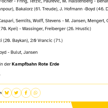
Focher - Fring, Terzic, Paurevic, M. Halstenberg - Benate
anpour), Bakalorz (61. Treude), J. Hofmann -Boyd (46.
aspari, Semlits, Wolff, Stevens - M. Jansen, Mengert, O
(70. Kyei) - Wassinger, Freiberger (26. Hrustic)
i (20. Baykan), 2:0 Vrancic (71.)
yd - Bulut, Jansen
in der
Kampfbahn Rote Erde
n