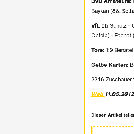
BVB Amateure:
Baykan (88. Solt
VfL II:
Scholz - C
Opiola) - Fachat 
Tore:
1:0 Benatell
Gelbe Karten:
Bo
2246 Zuschauer 
Web
11.05.2012
Diesen Artikel teile