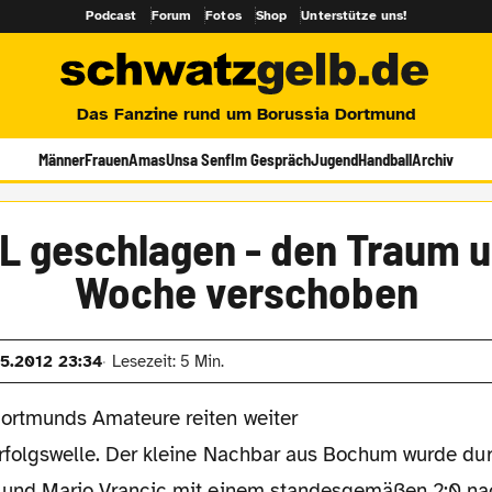
Podcast
Forum
Fotos
Shop
Unterstütze uns!
Das Fanzine rund um Borussia Dortmund
Männer
Frauen
Amas
Unsa Senf
Im Gespräch
Jugend
Handball
Archiv
L geschlagen - den Traum 
Woche verschoben
05.2012 23:34
Lesezeit: 5 Min.
Dortmunds Amateure reiten weiter
Erfolgswelle. Der kleine Nachbar aus Bochum wurde dur
i und Mario Vrancic mit einem standesgemäßen 2:0 n