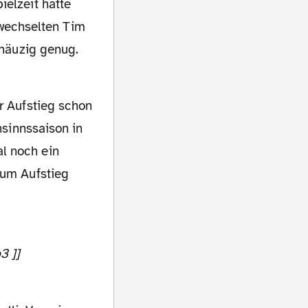
ielzeit hatte
wechselten Tim
hnäuzig genug.
nsinnssaison in
l noch ein
zum Aufstieg
3 ]]