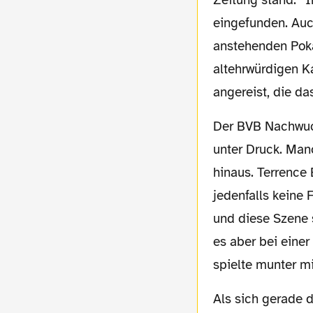
Zeitung stand.“ I
eingefunden. Auc
anstehenden Pokal
altehrwürdigen 
angereist, die d
Der BVB Nachwuchs demonstrierte auch gleich seinen Siegeswillen und setzte den VfL
unter Druck. Man
hinaus. Terrence
jedenfalls keine
und diese Szene 
es aber bei eine
spielte munter mi
Als sich gerade die Führung von Lotte in Trier herumgesprochen hatte, ging auch der