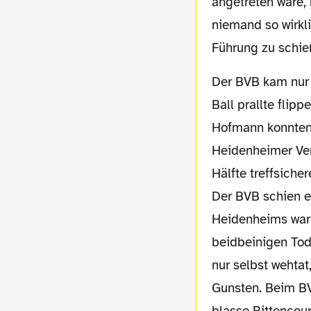
angetreten wäre, 
niemand so wirkli
Führung zu schie
Der BVB kam nur noch zu einer wirklichen Ausgleichschance vor dem Seitenwechsel. Der
Ball prallte flip
Hofmann konnten 
Heidenheimer Vert
Hälfte treffsiche
Der BVB schien e
Heidenheims war 
beidbeinigen Tod
nur selbst wehtat
Gunsten. Beim BV