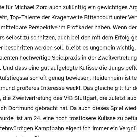
te für Michael Zorc auch zukünftig ein gewichtiges Ar
ht, Top-Talente der Kragenweite Bittencourt unter Ve
nmittelbare Perspektive im Profikader haben. Wenn de
ars selbst zu schnitzen, auch bei den mit dem Erfolg 
 beschritten werden soll, bleibt es ungemein wichtig,
lenten hochwertige Spielpraxis in der Zweitvertretung
. Und dass eine gut aufgelegte Kulisse die Jungs befl
Aufstiegssaison oft genug bewiesen. Heidenheim ist le
tmund größeres Interesse weckt. Das gleiche gilt für 
, die Zweitvertretung des VfB Stuttgart, die zuletzt auc
ach Dortmund gebracht hat. Da auch dieses Spiel wiede
wurde, ist am 24. eine noch trostlosere Kulisse zu befü
ltehrwürdigen Kampfbahn eigentlich immer ein Vergn