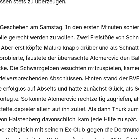
issen stets zu überzeugen.
olle gerecht werden zu wollen. Zwei Freistöße von Schn
. Aber erst köpfte Malura knapp drüber und als Schnat
probierte, faustete der überraschte Alomerovic den Ba
cke. Die Schwarzgelben vesuchten mitzuspielen, kame
 vielversprechenden Abschlüssen. Hinten stand der BVB
e erfolglos auf Abseits und hatte zunächst Glück, als S
vorlegte. So konnte Alomerovic rechtzeitig zugriefen, al
ttelfeldspieler allein auf ihn zulief. Als dann Thurk zu
on Halstenberg davonschlich, kam jede Hilfe zu spät. 
ber zeitgleich mit seinem Ex-Club gegen die Dortmund