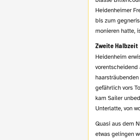
blasse Bittencour
Heidenheimer Fre
bis zum gegneris
monieren hatte, i
Zweite Halbzeit
Heidenheim erwischte wieder den besseren Start und hätte seine Führung
vorentscheidend 
haarsträubenden 
gefährlich vors T
kam Sailer unbed
Unterlatte, von w
Quasi aus dem Nichts kam der BVB zum Ausgleich. Bittencourt, dem bis dahin kaum
etwas gelingen wo