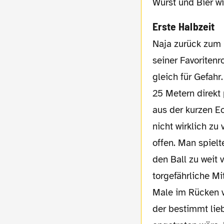
Wurst und Bier w
Erste Halbzeit
Naja zurück zum Geschehen am Samstag. In den ersten Minuten schien Heidenheim
seiner Favoritenr
gleich für Gefahr
25 Metern direkt 
aus der kurzen E
nicht wirklich zu
offen. Man spielt
den Ball zu weit 
torgefährliche Mi
Male im Rücken v
der bestimmt lie