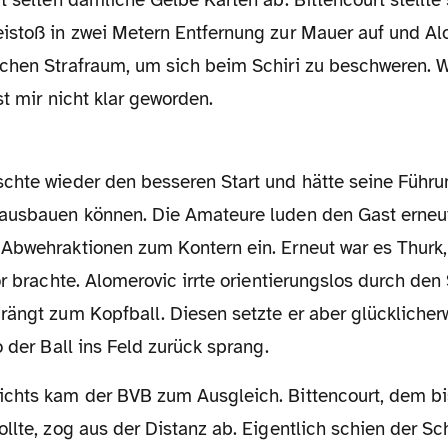
t selten dämliche Gelbe Karten ab. Bittencourt stellte
istoß in zwei Metern Entfernung zur Mauer auf und Al
chen Strafraum, um sich beim Schiri zu beschweren. W
st mir nicht klar geworden.
ausbauen können. Die Amateure luden den Gast erneut
Abwehraktionen zum Kontern ein. Erneut war es Thurk,
or brachte. Alomerovic irrte orientierungslos durch de
rängt zum Kopfball. Diesen setzte er aber glücklicher
o der Ball ins Feld zurück sprang.
llte, zog aus der Distanz ab. Eigentlich schien der Sc