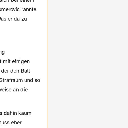
 sich bei einem
omerovic rannte
as er da zu
 mit einigen
 der den Ball
n Strafraum und so
weise an die
huss eher