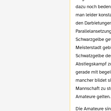
dazu noch bedenk
man leider konsta
den Darbietungen
Parallelansetzun
Schwarzgelbe gef
Meisterstadt geb
Schwatzgelbe de
Abstiegskampf zu 
gerade mit begei
mancher bildet si
Mannschaft zu ste
Amateure gelten.
Die Amateure sind schließlich der Unterbau der Profimannschaft und ein Verbleib in der