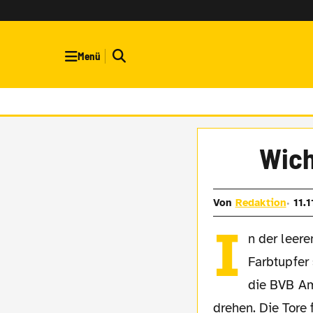
Menü
Wich
Von
Redaktion
11.
I
n der leer
Farbtupfer
die BVB Am
drehen. Die Tore 