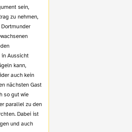
gument sein,
rtrag zu nehmen,
r Dortmunder
gewachsenen
 den
 in Aussicht
ügeln kann,
ider auch kein
den nächsten Gast
h so gut wie
r parallel zu den
rchten. Dabei ist
ügen und auch