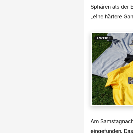
Sphären als der 
„eine härtere Ga
ANZEIGE
Am Samstagnachmittag hatten sich ganze 403 Zuschauer in der Roten Erde
eingefunden. Das 