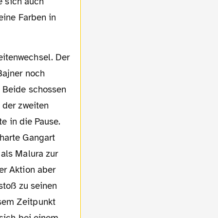
te sich auch
eine Farben in
Bajner noch
. Beide schossen
 der zweiten
te in die Pause.
 harte Gangart
 als Malura zur
er Aktion aber
istoß zu seinen
sem Zeitpunkt