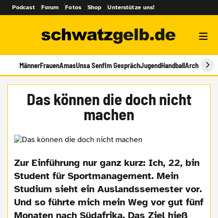
Podcast
Forum
Fotos
Shop
Unterstütze uns!
Männer
Frauen
Amas
Unsa Senf
Im Gespräch
Jugend
Handball
Archiv
Das können die doch nicht
machen
Zur Einführung nur ganz kurz: Ich, 22, bin
Student für Sportmanagement. Mein
Studium sieht ein Auslandssemester vor.
Und so führte mich mein Weg vor gut fünf
Monaten nach Südafrika. Das Ziel hieß