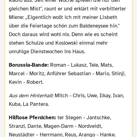
Radio aus. Seit einer Woche spielen die nur den
gleichen Mist", raunt er und erklärt mit verbitterter
Miene: „Eigentlich wollt ich mit meiner Lisbeth
über die Feiertage schön zum Baldeneysee hin."
Doch daraus wird wohl nix. Denn wie es scheint
stehen Schulze und Koslowski einmal mehr
unruhige Dienstwochen ins Haus.
Borussia-Bande:
Roman - Lukasz, Tele, Mats,
Marcel - Moritz, Anführer Sebastian - Mario, Shinji,
Kevin - Robert.
Aus dem Hinterhalt:
Mitch - Chris, Uwe, Ilkay, Ivan,
Kuba, La Pantera.
Hilflose Pferdchen:
ter Stegen - Jantschke,
Stranzl, Dante, Magen-Darm - Nordveidt,
Neustädter - Herrmann, Reus, Arango - Hanke.