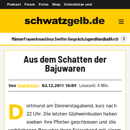
Podcast
Forum
Fotos
Shop
Unterstütze uns!
Männer
Frauen
Amas
Unsa Senf
Im Gespräch
Jugend
Handball
Archiv
Aus dem Schatten der
Bajuwaren
Von
Redaktion
02.12.2011 16:09
Lesezeit: 4 Min.
D
ortmund am Donnerstagabend, kurz nach
22 Uhr. Die letzten Glühweinbuden haben
soeben ihre Pforten geschlossen und die