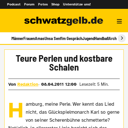
Podcast
Forum
Fotos
Shop
Unterstütze uns!
Männer
Frauen
Amas
Unsa Senf
Im Gespräch
Jugend
Handball
Archiv
Teure Perlen und kostbare
Schalen
Von
Redaktion
08.04.2011 12:00
Lesezeit: 5 Min.
H
amburg, meine Perle. Wer kennt das Lied
nicht, das Glückspielmonarch Karl so gerne
von seiner Scherenbühne schmetterte?