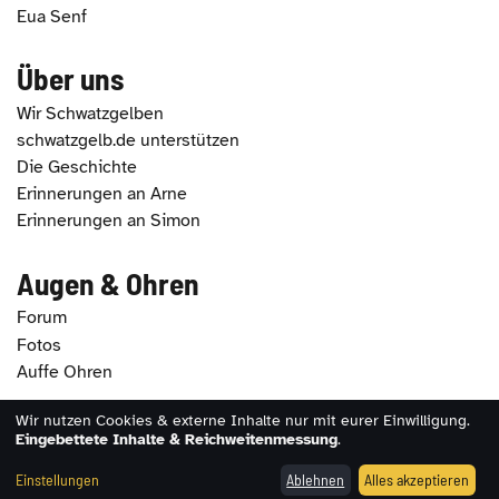
Eua Senf
Über uns
Wir Schwatzgelben
schwatzgelb.de unterstützen
Die Geschichte
Erinnerungen an Arne
Erinnerungen an Simon
Augen & Ohren
Forum
Fotos
Auffe Ohren
Wir nutzen Cookies & externe Inhalte nur mit eurer Einwilligung.
2026 - schwatzgelb.de |
Impressum
|
Datenschutz
|
Eingebettete Inhalte & Reichweitenmessung
.
Erklärung zur Barrierefreiheit
|
Cookie-Einstellungen
Einstellungen
Ablehnen
Alles akzeptieren