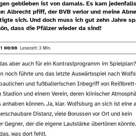
gen geblieben ist von damals. Es kam jedenfalls
 Albrecht pfiff, der BVB verlor und meine Abn
tigte sich. Und doch muss ich gut zehn Jahre sp
hön, dass die Pfälzer wieder da sind!
11 00:00
Lesezeit: 3 Min.
 das aber auch für ein Kontrastprogramm im Spielplan?
 noch führte uns das letzte Auswärtsspiel nach Wolfs
baulichen und fußballerischen Inbegriff von Reißbret
m Stadion und einem Verein, deren klinischer Atmosphä
s anhaben können. Ja, klar. Wolfsburg an sich ist ein
erschaubare Distanz, viele Borussen vor Ort und kein
 Gegner, der die eigene Lautstärke übertönen könnte.
das, was dort fehlt.