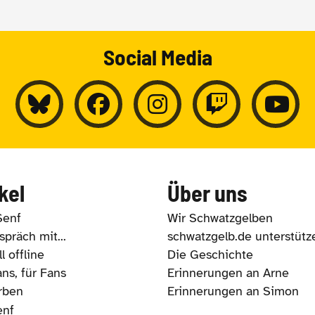
Social Media
kel
Über uns
Senf
Wir Schwatzgelben
präch mit...
schwatzgelb.de unterstütz
l offline
Die Geschichte
ns, für Fans
Erinnerungen an Arne
rben
Erinnerungen an Simon
enf