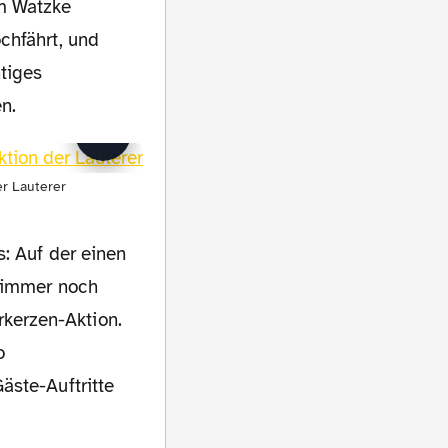
m Watzke
chfährt, und
htiges
n.
r Lauterer
: Auf der einen
t immer noch
kerzen-Aktion.
o
äste-Auftritte