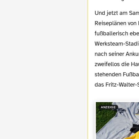
Und jetzt am Samstag eben Kaiserslautern. Zweifelsohne auch kein Ort, der in den
Reiseplänen von D
fußballerisch ebe
Werksteam-Stadie
nach seiner Anku
zweifellos die Ha
stehenden Fußbal
das Fritz-Walter-
ANZEIGE