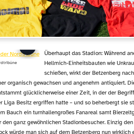
Überhaupt das Stadion: Während anderswo die
Hellmich-Einheitsbauten wie Unkra
rdtribüne
schießen, wirkt der Betzenberg nac
r organisch gewachsen und angenehm antiquiert. Di
tstammt glücklicherweise einer Zeit, in der der Begriff
r Liga Besitz ergriffen hatte – und so beherbergt sie 
em Bauch ein turnhallengroßes Fanareal samt Bierzelt
r den ganz gewöhnlichen Stadionbesucher. Einzig den
ock würde man sich auf dem Betzenberg nun wirklich 