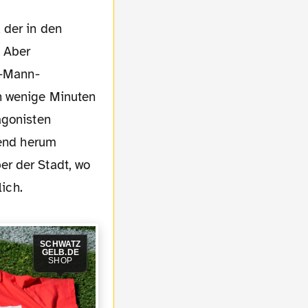
. Aber
0-Mann-
n wenige Minuten
agonisten
gend herum
er der Stadt, wo
lich.
SCHWATZ
GELB.DE
SHOP