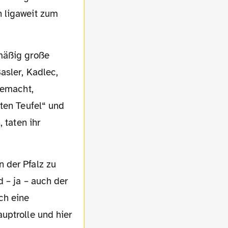
n ligaweit zum
asler, Kadlec,
gemacht,
ten Teufel“ und
 taten ihr
 – ja – auch der
ch eine
uptrolle und hier