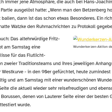
ch immer jene Atmosphäre, die auch bei Hans-Joachi
e Partie ausgelöst hatte: „Wenn man den Betzenberg ho
 ballen, dann ist das schon etwas Besonderes. Ein ric
“ hatte Watzke den Ruhrnachrichten zu Protokoll gegebe
ot am Samstag eine
Wunderkerzen-Aktion de
isse für das Flutlicht-
en zweier Traditionsteams und ihres jeweiligen Anhangs
er Westkurve - in den 90er gefürchtet, heute zumindes
ltig und am Samstag mit einer wunderschönen Wunder
eite die aktuell wieder sehr reisefreudigen und ebens
Borussen, denen von Lauterer Seite einer der besten G
ttestiert wurde.