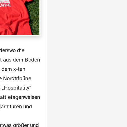
ut aus dem Boden
h dem x-ten
e Nordtribüne
 „Hospitality“
statt etagenweisen
garnituren und
etwas größer und