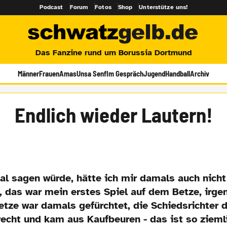
Podcast
Forum
Fotos
Shop
Unterstütze uns!
Das Fanzine rund um Borussia Dortmund
Männer
Frauen
Amas
Unsa Senf
Im Gespräch
Jugend
Handball
Archiv
Endlich wieder Lautern!
al sagen würde, hätte ich mir damals auch nich
, das war mein erstes Spiel auf dem Betze, irg
etze war damals gefürchtet, die Schiedsrichter 
recht und kam aus Kaufbeuren - das ist so zieml