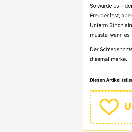
So wurde es – dem falschen Ergebnis sei Dank – zwar kein neuerliches schwatzgelbes
Freudenfest, abe
Unterm Strich si
müsste, wenn es 
Der Schiedsrichter Samstag hieß übrigens Meyer. Mal gucken, wie lange ich mir das
diesmal merke.
Diesen Artikel teile