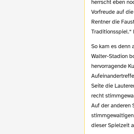
herrscht eben no
Vorfreude auf di
Rentner die Faust
Traditionsspiel.
So kam es denn auch: Das altehrwürdige Fritz-
Walter-Stadion b
hervorragende Kul
Aufeinandertreff
Seite die Lauter
recht stimmgewa
Auf der anderen S
stimmgewaltigen 
dieser Spielzeit a