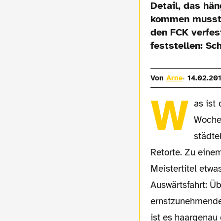
Detail, das hän
kommen musste:
den FCK verfes
feststellen: Sc
Von
Arne
14.02.20
W
as ist
Wochen
städte
Retorte. Zu eine
Meistertitel etwa
Auswärtsfahrt: Üb
ernstzunehmender
ist es haargenau 