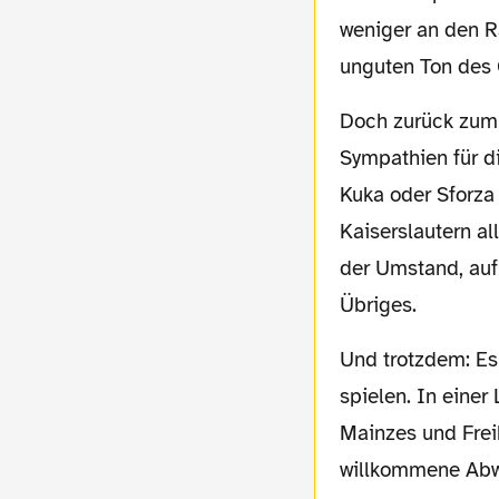
weniger an den R
unguten Ton des 
Doch zurück zum FCK. Ich kann wirklich nicht von mir behaupten, übermäßig große
Sympathien für di
Kuka oder Sforza 
Kaiserslautern a
der Umstand, auf 
Übriges.
Und trotzdem: Es war schön, am Samstag mal wieder eben genau dort in der Pfalz zu
spielen. In einer
Mainzes und Frei
willkommene Abwe