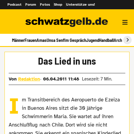
Podcast
Forum
Fotos
Shop
Unterstütze uns!
Männer
Frauen
Amas
Unsa Senf
Im Gespräch
Jugend
Handball
Archiv
Das Lied in uns
Von
Redaktion
06.04.2011 11:48
Lesezeit: 7 Min.
I
m Transitbereich des Aeropuerto de Ezeiza
in Buenos Aires sitzt die 30 jährige
Schwimmerin Maria. Sie wartet auf ihren
Anschlußflug nach Chile. Dort wird sie nicht
ankommen. Sie erkennt ein spanisches Kinderlied.