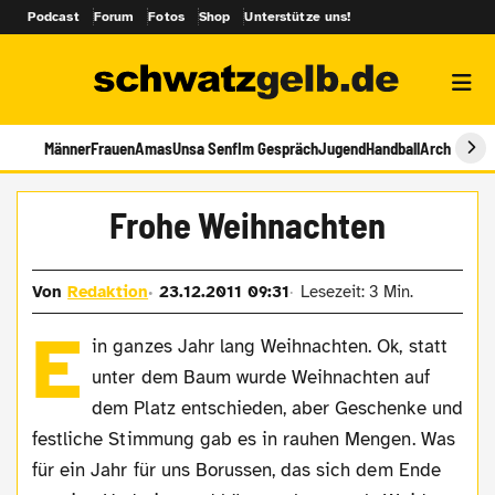
Podcast
Forum
Fotos
Shop
Unterstütze uns!
Männer
Frauen
Amas
Unsa Senf
Im Gespräch
Jugend
Handball
Archiv
Frohe Weihnachten
Von
Redaktion
23.12.2011 09:31
Lesezeit: 3 Min.
E
in ganzes Jahr lang Weihnachten. Ok, statt
unter dem Baum wurde Weihnachten auf
dem Platz entschieden, aber Geschenke und
festliche Stimmung gab es in rauhen Mengen. Was
für ein Jahr für uns Borussen, das sich dem Ende