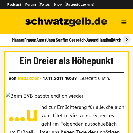
Podcast
Forum
Fotos
Shop
Unterstütze uns!
Männer
Frauen
Amas
Unsa Senf
Im Gespräch
Jugend
Handball
Archiv
Ein Dreier als Höhepunkt
Von
Redaktion
17.11.2011 10:09
Lesezeit: 6 Min.
...u
nd zur Ernüchterung für alle, die sich
vom Titel zu viel versprechen, es
geht im Folgenden ausschließlich
um Fußball. Hinter uns liegen Tage der unnötigen