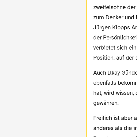
zweifelsohne der 
zum Denker und L
Jürgen Klopps Am
der Persönlichke
verbietet sich ei
Position, auf der 
Auch Ilkay Gündogan wird diese Zeit der Entwicklung brauchen, die sein Vorgänger
ebenfalls bekomm
hat, wird wissen,
gewähren.
Freilich ist aber auch das Champions-League-Team Borussia Dortmund im Jahr 2011 ein
anderes als die 