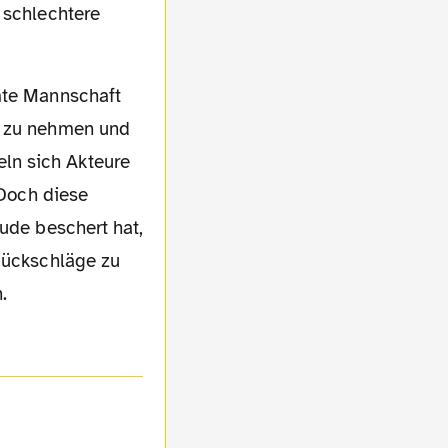
 schlechtere
l zu nehmen und
ln sich Akteure
 Doch diese
eude beschert hat,
 Rückschläge zu
.