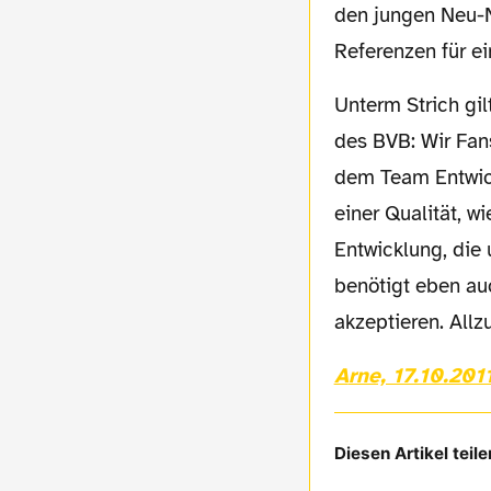
den jungen Neu-Na
Referenzen für ei
Unterm Strich gilt für Ilkay Gündogan daher dasselbe wie für die gesamte Mannschaft
des BVB: Wir Fan
dem Team Entwick
einer Qualität, w
Entwicklung, die 
benötigt eben au
akzeptieren. Allz
Arne, 17.10.201
Diesen Artikel teile