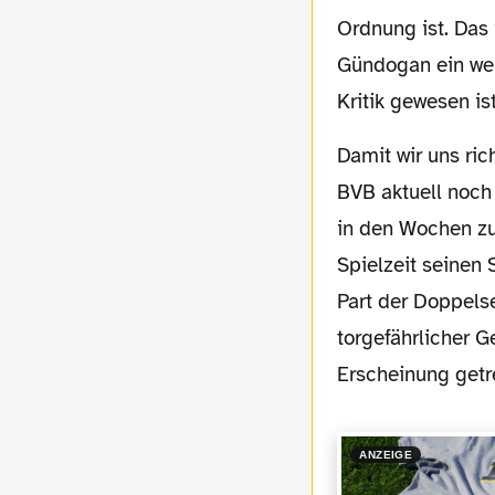
Ordnung ist. Das 
Gündogan ein wen
Kritik gewesen ist
Damit wir uns richtig verstehen: Es stimmt zweifelsohne, dass Gündogan im Spiel des
BVB aktuell noch
in den Wochen zu
Spielzeit seinen 
Part der Doppels
torgefährlicher G
Erscheinung getr
ANZEIGE