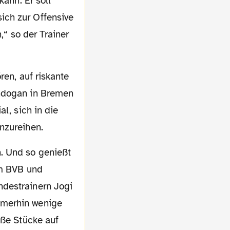
kann. Er soll
ich zur Offensive
,“ so der Trainer
ündogan in Bremen
l, sich in die
nzureihen.
im BVB und
ndestrainern Jogi
mmerhin wenige
oße Stücke auf