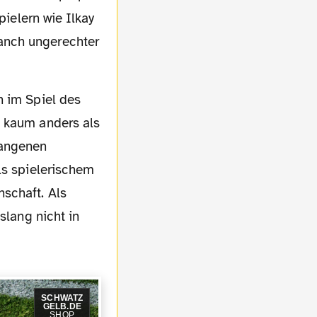
pielern wie Ilkay
anch ungerechter
n kaum anders als
gangenen
ls spielerischem
schaft. Als
slang nicht in
SCHWATZ
GELB.DE
SHOP