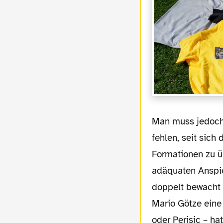
Man muss jedoch auch feststellen, dass zum einen oftmals die Räume aus dem Vorjahr
fehlen, seit sic
Formationen zu üb
adäquaten Anspie
doppelt bewacht 
Mario Götze eine
oder Perisic – ha