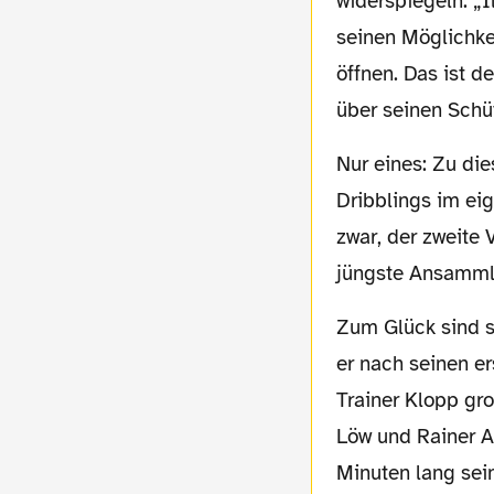
widerspiegeln: „I
seinen Möglichke
öffnen. Das ist d
über seinen Schü
Nur eines: Zu diesem Entwicklungsfortschritt wird hoffentlich auch gehören, auf riskante
Dribblings im ei
zwar, der zweite 
jüngste Ansammlu
Zum Glück sind solche Szenen im Spiel von Ilkay Gündogan eher selten. Und so genießt
er nach seinen e
Trainer Klopp gr
Löw und Rainer A
Minuten lang sein