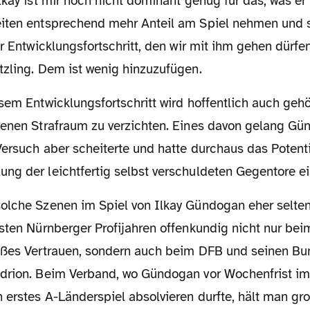
lkay ist mir noch nicht dominant genug für das, was er 
iten entsprechend mehr Anteil am Spiel nehmen und s
er Entwicklungsfortschritt, den wir mit ihm gehen dürfen
tzling. Dem ist wenig hinzuzufügen.
genen Strafraum zu verzichten. Eines davon gelang G
Versuch aber scheiterte und hatte durchaus das Potentia
ng der leichtfertig selbst verschuldeten Gegentore ei
rsten Nürnberger Profijahren offenkundig nicht nur be
oßes Vertrauen, sondern auch beim DFB und seinen Bu
drion. Beim Verband, wo Gündogan vor Wochenfrist i
 erstes A-Länderspiel absolvieren durfte, hält man gr