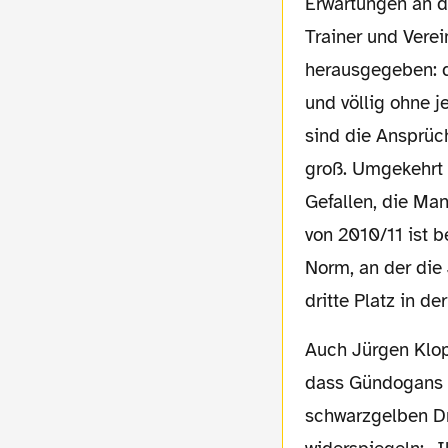
Erwartungen an d
Trainer und Vere
herausgegeben: di
und völlig ohne j
sind die Ansprüc
groß. Umgekehrt 
Gefallen, die Ma
von 2010/11 ist b
Norm, an der die
dritte Platz in de
Auch Jürgen Klopp ist natürlich nicht entgangen,
dass Gündogans 
schwarzgelben Dr