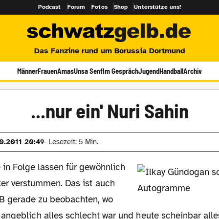
Podcast
Forum
Fotos
Shop
Unterstütze uns!
Das Fanzine rund um Borussia Dortmund
Männer
Frauen
Amas
Unsa Senf
Im Gespräch
Jugend
Handball
Archiv
...nur ein' Nuri Sahin
10.2011 20:49
Lesezeit: 5 Min.
e in Folge lassen für gewöhnlich
iker verstummen. Das ist auch
B gerade zu beobachten, wo
ngeblich alles schlecht war und heute scheinbar alles