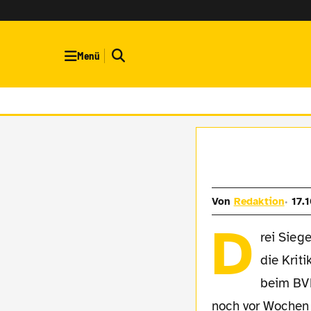
Menü
Von
Redaktion
17.
D
rei Sieg
die Krit
beim BV
noch vor Wochen a