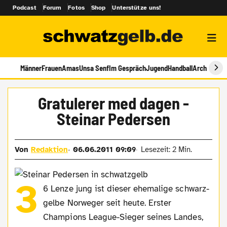
Podcast
Forum
Fotos
Shop
Unterstütze uns!
Männer
Frauen
Amas
Unsa Senf
Im Gespräch
Jugend
Handball
Archiv
Gratulerer med dagen -
Steinar Pedersen
Von
Redaktion
06.06.2011 09:09
Lesezeit: 2 Min.
3
6 Lenze jung ist dieser ehemalige schwarz-
gelbe Norweger seit heute. Erster
Champions League-Sieger seines Landes,