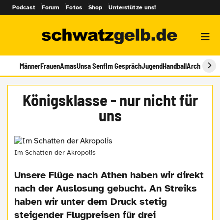
Podcast
Forum
Fotos
Shop
Unterstütze uns!
Männer
Frauen
Amas
Unsa Senf
Im Gespräch
Jugend
Handball
Archiv
Königsklasse - nur nicht für
uns
Im Schatten der Akropolis
Unsere Flüge nach Athen haben wir direkt
nach der Auslosung gebucht. An Streiks
haben wir unter dem Druck stetig
steigender Flugpreisen für drei