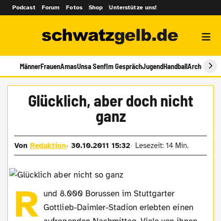
Podcast
Forum
Fotos
Shop
Unterstütze uns!
Männer
Frauen
Amas
Unsa Senf
Im Gespräch
Jugend
Handball
Archiv
Glücklich, aber doch nicht
ganz
Von
Redaktion
30.10.2011 15:32
Lesezeit: 14 Min.
R
und 8.000 Borussen im Stuttgarter
Gottlieb-Daimler-Stadion erlebten einen