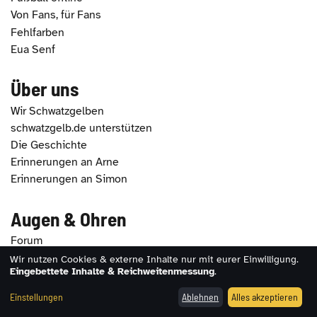
Von Fans, für Fans
Fehlfarben
Eua Senf
Über uns
Wir Schwatzgelben
schwatzgelb.de unterstützen
Die Geschichte
Erinnerungen an Arne
Erinnerungen an Simon
Augen & Ohren
Forum
Fotos
Wir nutzen Cookies & externe Inhalte nur mit eurer Einwilligung.
Eingebettete Inhalte & Reichweitenmessung
.
Auffe Ohren
Einstellungen
Ablehnen
Alles akzeptieren