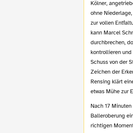
Kölner, angetrieb
ohne Niederlage,
zur vollen Entfa
kann Marcel Schm
durchbrechen, do
kontrollieren und
Schuss von der S
Zeichen der Erke
Rensing klärt ei
etwas Mühe zur E
Nach 17 Minuten leitet Manni Bender – wie so oft in dieser Saison - mit einer starken
Balleroberung ein
richtigen Moment 