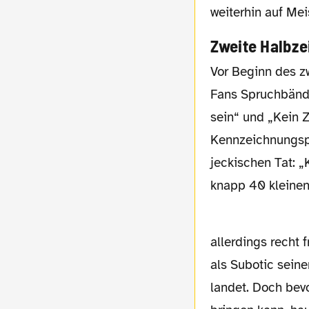
weiterhin auf Mei
Zweite Halbze
Vor Beginn des zweiten Durchgangs präsentieren sowohl die Köln- als auch die BVB-
Fans Spruchbän
sein“ und „Kein Z
Kennzeichnungspf
jeckischen Tat: 
knapp 40 kleinen
allerdings recht 
als Subotic sein
landet. Doch bev