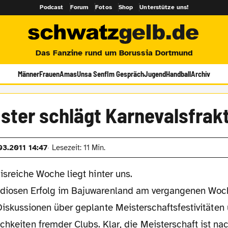
Podcast
Forum
Fotos
Shop
Unterstütze uns!
Das Fanzine rund um Borussia Dortmund
Männer
Frauen
Amas
Unsa Senf
Im Gespräch
Jugend
Handball
Archiv
ster schlägt Karnevalsfrak
03.2011 14:47
Lesezeit: 11 Min.
isreiche Woche liegt hinter uns.
diosen Erfolg im Bajuwarenland am vergangenen Woc
Diskussionen über geplante Meisterschaftsfestivitäten 
chkeiten fremder Clubs. Klar, die Meisterschaft ist n