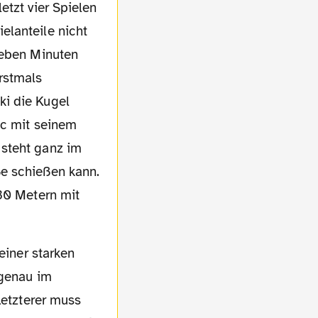
etzt vier Spielen
elanteile nicht
ieben Minuten
rstmals
ki die Kugel
ic mit seinem
 steht ganz im
ße schießen kann.
 30 Metern mit
 genau im
Letzterer muss