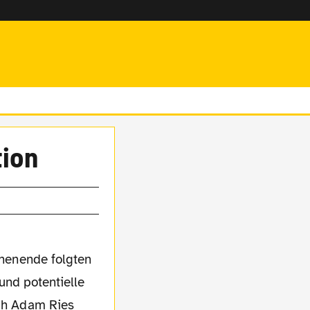
tion
henende folgten
und potentielle
ach Adam Ries