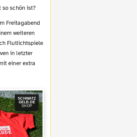
 so schön ist?
inem weiteren
h Flutlichtspiele
en in letzter
it einer extra
SCHWATZ
GELB.DE
SHOP