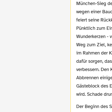
München-Sieg den
wegen einer Bauc
feiert seine Rück
Pünktlich zum Ei
Wunderkerzen - 
Weg zum Ziel, kei
im Rahmen der
dafür sorgen, das
verbessern. Den K
Abbrennen einige
Gästeblock des E
wird. Schade dru
Der Beginn des Spiels ist sehr zäh, weil die bissigen