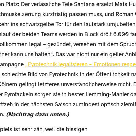
 Platz: Der verlässliche Tele Santana ersetzt Mats H
hmuskelzerrung kurzfristig passen muss, und Roman 
kehr ins schwatzgelbe Tor für den lautstark umjubelte
nlauf der beiden Teams werden in Block drölf 6.000 fa
vollkommen legal – gezündet, versehen mit dem Spru
ner kann uns halten“. Das war nicht nur ein geiler Anbl
 Kampagne
„Pyrotechnik legalisieren – Emotionen respe
 schlechte Bild von Pyrotechnik in der Öffentlichkeit n
ölnern gelingt letzteres unverständlicherweise nicht.
r Pyrofackeln sorgen sie in bester Lemming-Manier da
ffzeh in der nächsten Saison zumindest optisch ziemli
m.
(Nachtrag dazu unten.)