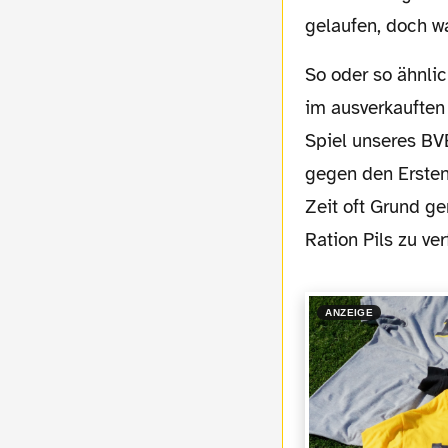
gelaufen, doch wa
So oder so ähnlich dachten sich das wohl auch die 80.720 Zuschauer am Freitagabend
im ausverkauften
Spiel unseres BVB
gegen den Ersten
Zeit oft Grund ge
Ration Pils zu ve
ANZEIGE