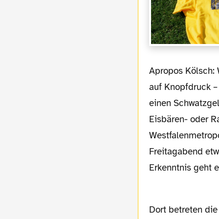
Apropos Kölsch: Weil der Kölner im Karneval – anderes Wort für Feiern und Fröhlichsein
auf Knopfdruck –
einen Schwatzgel
Eisbären- oder R
Westfalenmetrop
Freitagabend etwa
Erkenntnis geht e
Dort betreten die Borussen mit zwei Änderungen im Vergleich zum glorreichen