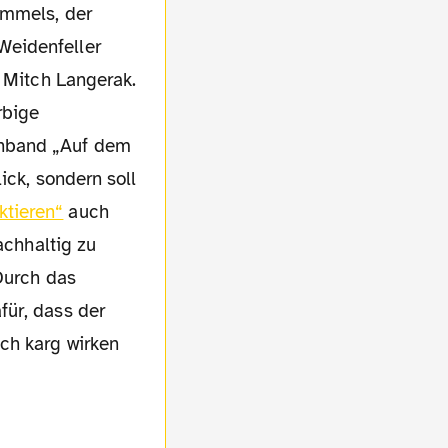
ummels, der
Weidenfeller
n Mitch Langerak.
rbige
chband „Auf dem
ick, sondern soll
ktieren“
auch
achhaltig zu
 Durch das
für, dass der
ch karg wirken