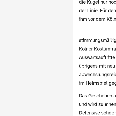
die Kugel nur noc
der Linie. Für de
ihm vor dem Kölne
stimmungsmäßig g
Kölner Kostümfra
Auswärtsauftritte
übrigens mit neu
abwechslungsreic
im Heimspiel gege
Das Geschehen auf dem Rasen hingegen verflacht in den folgenden Minuten zusehends
und wird zu einem
Defensive solide 