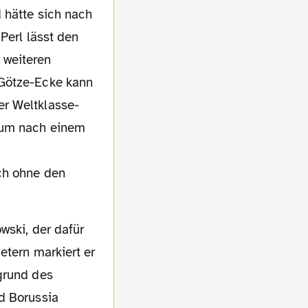
 hätte sich nach
Perl lässt den
 weiteren
 Götze-Ecke kann
er Weltklasse-
erum nach
einem
ch ohne den
etern markiert er
grund des
d Borussia