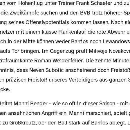
en vom Höhenflug unter Trainer Frank Schaefer und zul
 die Zweikämpfe suchen und den BVB trotz höherer Spi
ltung seines Offensivpotentials kommen lassen. Nach s
elzer mit einem klasse Flankenlauf die rote Abwehr e
ch in der Mitte können weder Barrios noch Lewandows
 aufs Tor bringen. Im Gegenzug prüft Milivoje Novakov
trafraumkante Roman Weidenfeller. Die zehnte Minute
nntnis, dass Neven Subotic anscheinend doch Freistö
nen präzisen Freistoß unseres Verteidigers aus ganzen
cke.
en ansehnlichen Angriff ein. Manni marschiert, spielt
zu Großkreutz, der den Ball stark auf Barrios ablegt. 