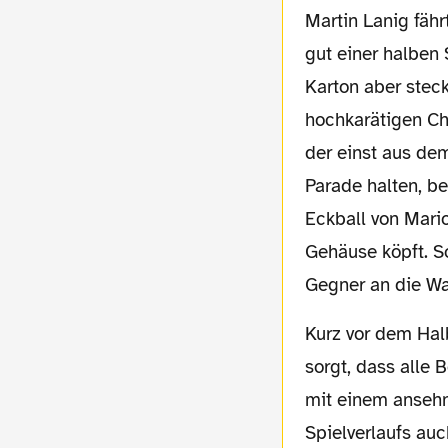
Martin Lanig fäh
gut einer halben 
Karton aber stec
hochkarätigen Ch
der einst aus de
Parade halten, b
Eckball von Mari
Gehäuse köpft. S
Gegner an die Wa
Kurz vor dem Halbzeitpfiff ist es dann auch der gut aufgelegte Lewandowski, der dafür
sorgt, dass alle 
mit einem ansehn
Spielverlaufs au