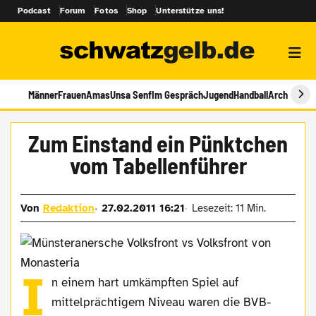
Podcast
Forum
Fotos
Shop
Unterstütze uns!
Männer
Frauen
Amas
Unsa Senf
Im Gespräch
Jugend
Handball
Archiv
Zum Einstand ein Pünktchen
vom Tabellenführer
Von
Redaktion
27.02.2011 16:21
Lesezeit: 11 Min.
I
n einem hart umkämpften Spiel auf
mittelprächtigem Niveau waren die BVB-