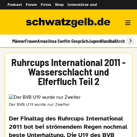
Podcast
Forum
Fotos
Shop
Unterstütze uns!
Männer
Frauen
Amas
Unsa Senf
Im Gespräch
Jugend
Handball
Archiv
Ruhrcups International 2011 -
Wasserschlacht und
Elferfluch Teil 2
Der BVB U19 wurde nur Zweiter
Der Finaltag des Ruhrcups International
2011 bot bei strömendem Regen nochmal
beste Unterhaltung. Die U19 des BVB