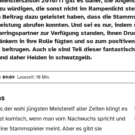
 Meistersaison 2010/11 gilt es daher, die Angeh
zu würdigen, die sonst nicht im Rampenlicht ste
n Beitrag dazu geleistet haben, dass die Stamms
eistung abrufen konnten. Und sei es nur, indem 
arringspartner zur Verfügung standen, ihnen Dr
änkern in ihre Rolle fügten und so zum positive
beitrugen. Auch sie sind Teil dieser fantastisc
und daher Helden in schwatzgelb.
1 09:09
Lesezeit: 10 Min.
hs
s der wohl jüngsten Meisterelf aller Zeiten klingt es
ast komisch, wenn man vom Nachwuchs spricht und
ine Stammspieler meint. Aber es gibt sie