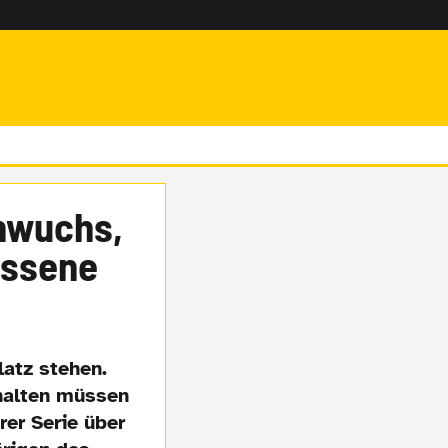
hwuchs,
essene
latz stehen.
thalten müssen
er Serie über