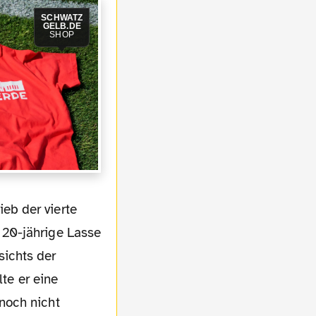
SCHWATZ
GELB.DE
SHOP
 20-jährige Lasse
sichts der
lte er eine
noch nicht