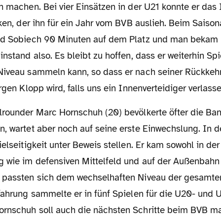
n machen. Bei vier Einsätzen in der U21 konnte er das
cken, der ihn für ein Jahr vom BVB auslieh. Beim Saison
nd Sobiech 90 Minuten auf dem Platz und man bekam 
instand also. Es bleibt zu hoffen, dass er weiterhin Spi
Niveau sammeln kann, so dass er nach seiner Rückkehr
rgen Klopp wird, falls uns ein Innenverteidiger verlasse
, wartet aber noch auf seine erste Einwechslung. In d
ielseitigkeit unter Beweis stellen. Er kam sowohl in der
g wie im defensiven Mittelfeld und auf der Außenbahn
 passten sich dem wechselhaften Niveau der gesamte
fahrung sammelte er in fünf Spielen für die U20- und 
rnschuh soll auch die nächsten Schritte beim BVB m