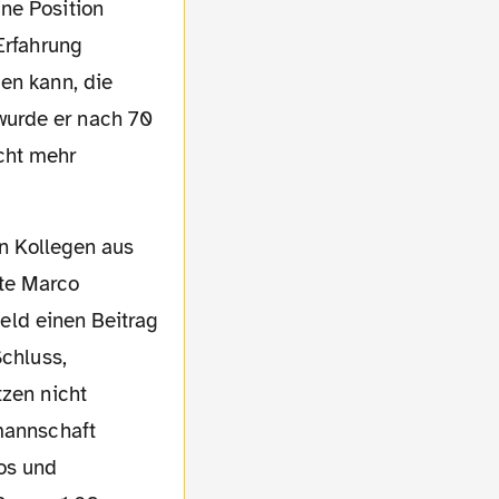
ne Position
Erfahrung
en kann, die
wurde er nach 70
cht mehr
nte Marco
eld einen Beitrag
Schluss,
tzen nicht
rmannschaft
los und