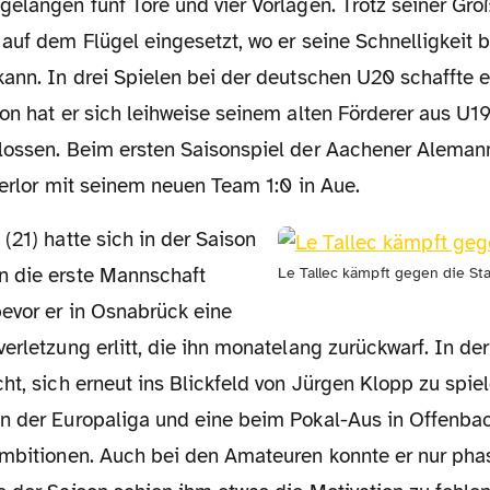
gelangen fünf Tore und vier Vorlagen. Trotz seiner Gr
auf dem Flügel eingesetzt, wo er seine Schnelligkeit b
ann. In drei Spielen bei der deutschen U20 schaffte er
on hat er sich leihweise seinem alten Förderer aus U19
lossen. Beim ersten Saisonspiel der Aachener Alemann
verlor mit seinem neuen Team 1:0 in Aue.
 die erste Mannschaft
Le Tallec kämpft gegen die St
evor er in Osnabrück eine
erletzung erlitt, die ihn monatelang zurückwarf. In der
ht, sich erneut ins Blickfeld von Jürgen Klopp zu spie
n der Europaliga und eine beim Pokal-Aus in Offenbac
Ambitionen. Auch bei den Amateuren konnte er nur ph