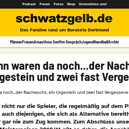
Podcast
Forum
Fotos
Shop
Unterstütze uns!
Das Fanzine rund um Borussia Dortmund
Männer
Frauen
Amas
Unsa Senf
Im Gespräch
Jugend
Handball
Archiv
nn waren da noch...der Nac
rgestein und zwei fast Verg
nicht nur die Spieler, die regelmäßig auf dem P
auch diejenigen, die sich als Alternative berei
r gar nie zum Zug kommen. Zum Abschluss unser