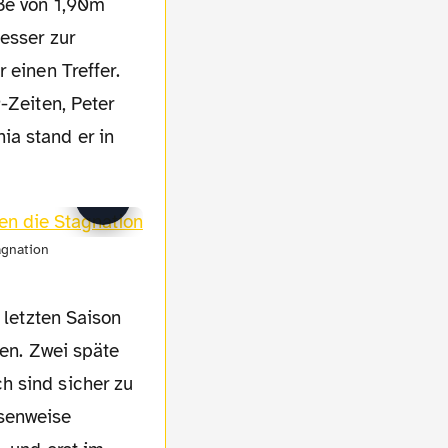
öße von 1,90m
esser zur
 einen Treffer.
-Zeiten, Peter
ia stand er in
agnation
 letzten Saison
len. Zwei späte
h sind sicher zu
asenweise