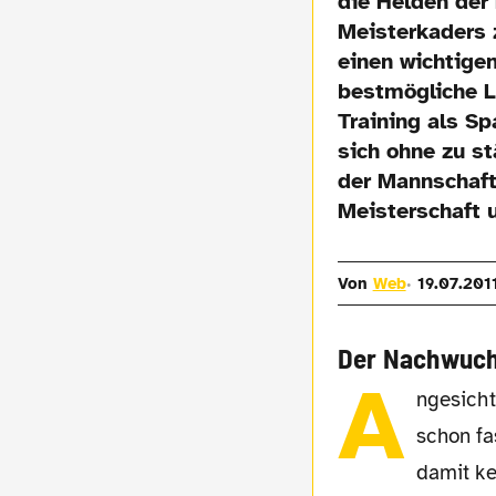
die Helden der
Meisterkaders 
einen wichtige
bestmögliche L
Training als Sp
sich ohne zu st
der Mannschaft 
Meisterschaft 
Von
Web
19.07.201
Der Nachwuc
A
ngesicht
schon f
damit ke