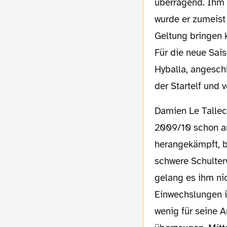
überragend. Ihm 
wurde er zumeist 
Geltung bringen k
Für die neue Sais
Hyballa, angesch
der Startelf und 
Damien Le Tallec (21) hatte sich in der Saison
2009/10 schon an
herangekämpft, b
schwere Schulterv
gelang es ihm nic
Einwechslungen i
wenig für seine 