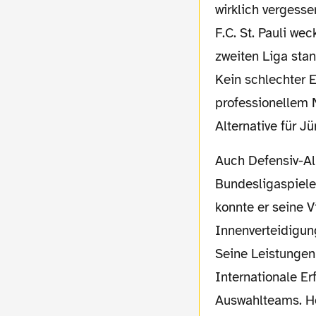
wirklich vergesse
F.C. St. Pauli we
zweiten Liga sta
Kein schlechter E
professionellem 
Alternative für Jü
Auch Defensiv-Allrounder Marc Hornschuh (20) bevölkerte öfter die Bank bei
Bundesligaspielen
konnte er seine V
Innenverteidigun
Seine Leistungen
Internationale Er
Auswahlteams. Ho