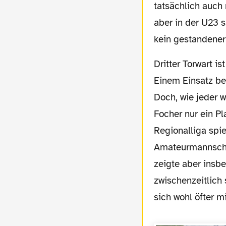
tatsächlich auch 
aber in der U23 s
kein gestandener 
Dritter Torwart ist seit dem Abgang von Marcel Höttecke der 21-jährige Johannes Focher.
Einem Einsatz be
Doch, wie jeder 
Focher nur ein Pl
Regionalliga spi
Amateurmannschaf
zeigte aber insb
zwischenzeitlich 
sich wohl öfter 