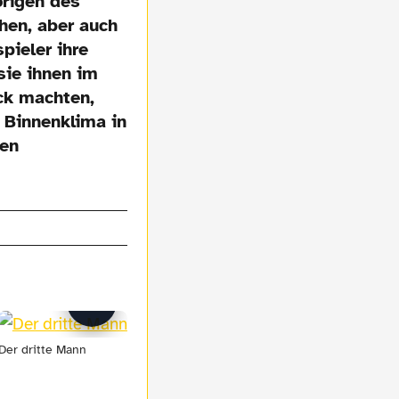
örigen des
hen, aber auch
pieler ihre
sie ihnen im
uck machten,
n Binnenklima in
hen
Der dritte Mann