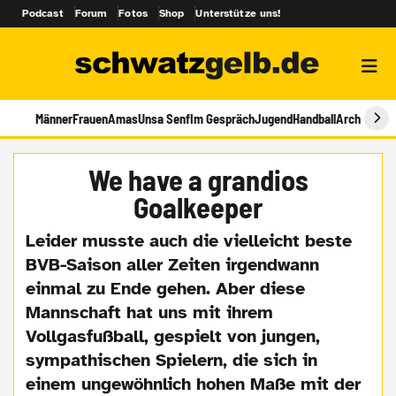
Podcast
Forum
Fotos
Shop
Unterstütze uns!
Männer
Frauen
Amas
Unsa Senf
Im Gespräch
Jugend
Handball
Archiv
We have a grandios
Goalkeeper
Leider musste auch die vielleicht beste
BVB-Saison aller Zeiten irgendwann
einmal zu Ende gehen. Aber diese
Mannschaft hat uns mit ihrem
Vollgasfußball, gespielt von jungen,
sympathischen Spielern, die sich in
einem ungewöhnlich hohen Maße mit der