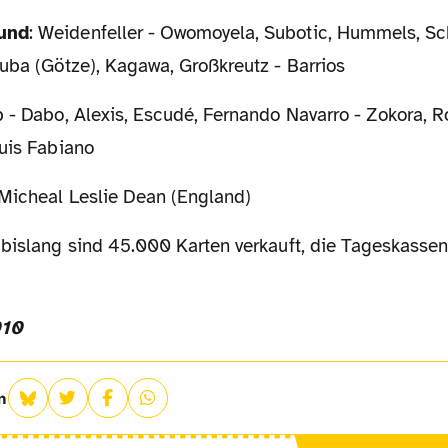
mund
: Weidenfeller - Owomoyela, Subotic, Hummels, Sc
uba (Götze), Kagawa, Großkreutz - Barrios
 - Dabo, Alexis, Escudé, Fernando Navarro - Zokora, Ro
Luis Fabiano
Micheal Leslie Dean (England)
 bislang sind 45.000 Karten verkauft, die Tageskasse
010
n