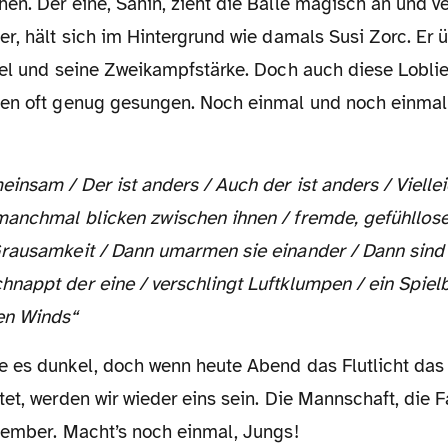
n. Der eine, Sahin, zieht die Bälle magisch an und vert
er, hält sich im Hintergrund wie damals Susi Zorc. Er 
iel und seine Zweikampfstärke. Doch auch diese Lobli
en oft genug gesungen. Noch einmal und noch einmal
anchmal blicken zwischen ihnen / fremde, gefühllose
rausamkeit / Dann umarmen sie einander / Dann sind s
nappt der eine / verschlingt Luftklumpen / ein Spielb
en Winds“
et, werden wir wieder eins sein. Die Mannschaft, die F
tember. Macht’s noch einmal, Jungs!