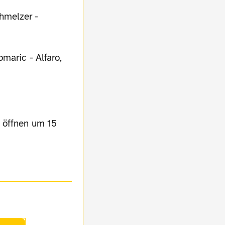
hmelzer -
maric - Alfaro,
n öffnen um 15