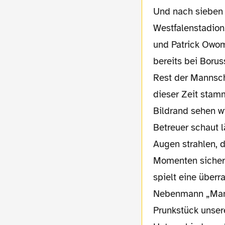
Und nach sieben 
Westfalenstadion
und Patrick Owom
bereits bei Borus
Rest der Mannscha
dieser Zeit stam
Bildrand sehen wi
Betreuer schaut l
Augen strahlen, d
Momenten sicher 
spielt eine überr
Nebenmann „Mann
Prunkstück unser