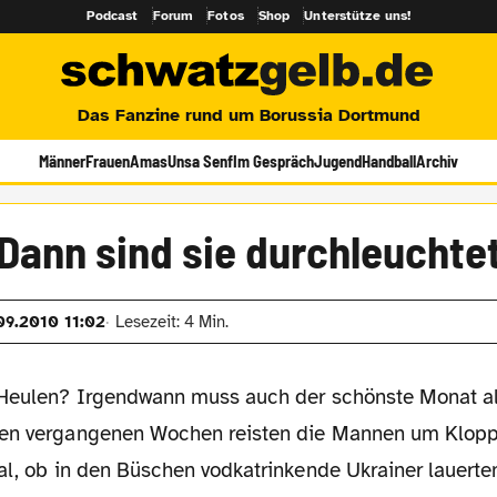
Podcast
Forum
Fotos
Shop
Unterstütze uns!
Das Fanzine rund um Borussia Dortmund
Männer
Frauen
Amas
Unsa Senf
Im Gespräch
Jugend
Handball
Archiv
Dann sind sie durchleuchte
09.2010 11:02
Lesezeit: 4 Min.
den vergangenen Wochen reisten die Mannen um Klopp
al, ob in den Büschen vodkatrinkende Ukrainer lauerten