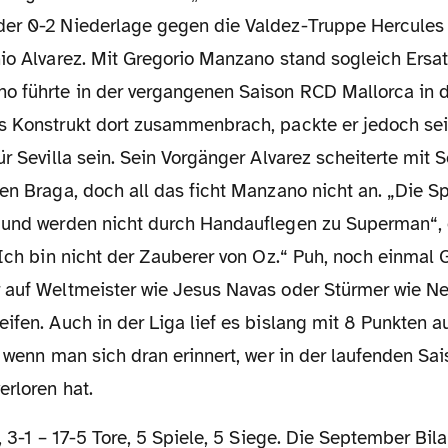
er 0-2 Niederlage gegen die Valdez-Truppe Hercules 
io Alvarez. Mit Gregorio Manzano stand sogleich Ersat
o führte in der vergangenen Saison RCD Mallorca in 
s Konstrukt dort zusammenbrach, packte er jedoch sei
ür Sevilla sein. Sein Vorgänger Alvarez scheiterte mit S
en Braga, doch all das ficht Manzano nicht an. „Die Sp
 und werden nicht durch Handauflegen zu Superman“, e
„Ich bin nicht der Zauberer von Oz.“ Puh, noch einmal 
 auf Weltmeister wie Jesus Navas oder Stürmer wie N
ifen. Auch in der Liga lief es bislang mit 8 Punkten a
, wenn man sich dran erinnert, wer in der laufenden Sai
rloren hat.