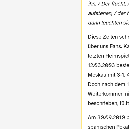
ihn. / Der flucht,
aufstehen, / der 
dann leuchten sie
Diese Zeilen schrieb der slowenische Dichter Dane Zajc. Nicht über die Borussia, nicht
über uns Fans. K
letzten Heimspie
12.03.2003 besi
Moskau mit 3-1. 
Doch nach dem 1-
Weiterkommen nic
beschrieben, füll
Am 30.09.2010 beendet Borussia diese dunkle Phase nun mit dem Spiel gegen den
spanischen Pokal