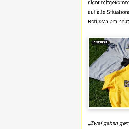
nicht mitgekomme
auf alle Situati
Borussia am heut
ANZEIGE
„Zwei gehen gemeinsam / verbunden, untrennbar. / Der eine wankt, / der andere stützt