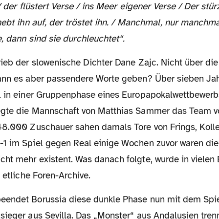
 / der flüstert Verse / ins Meer eigener Verse / Der stürz
hebt ihn auf, der tröstet ihn. / Manchmal, nur manchmal
, dann sind sie durchleuchtet“.
ann es aber passendere Worte geben? Über sieben Jah
l in einer Gruppenphase eines Europapokalwettbewer
egte die Mannschaft von Matthias Sammer das Team v
48.000 Zuschauer sahen damals Tore von Frings, Koll
1 im Spiel gegen Real einige Wochen zuvor waren die
ht mehr existent. Was danach folgte, wurde in vielen
t etliche Foren-Archive.
sieger aus Sevilla. Das „Monster“ aus Andalusien tren