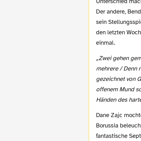
Unterschied mache
Der andere, Bend
sein Stellungssp
den letzten Woch
einmal.
„Zwei gehen gemeinsam / Der ist anders / Auch der ist anders / Vielleicht sind es
mehrere / Denn m
gezeichnet von G
offenem Mund sch
Händen des hart
Dane Zajc mochte es dunkel, doch wenn heute Abend das Flutlicht das Spiel der
Borussia beleucht
fantastische Sep