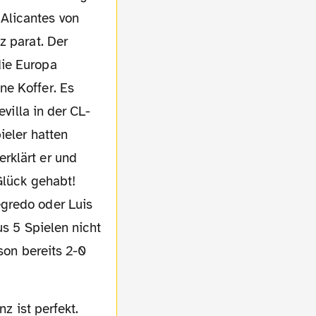
Alicantes von
z parat. Der
die Europa
ne Koffer. Es
evilla in der CL-
ieler hatten
rklärt er und
Glück gehabt!
egredo oder Luis
us 5 Spielen nicht
son bereits 2-0