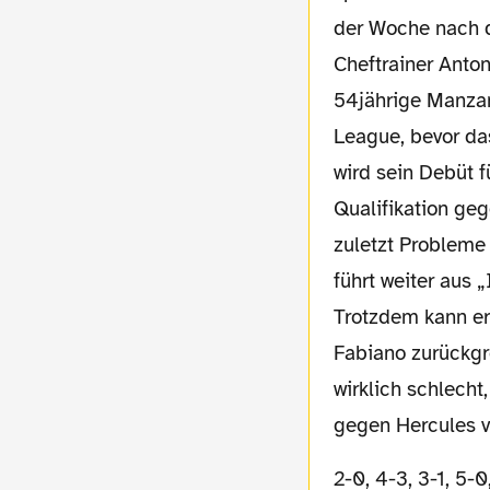
der Woche nach d
Cheftrainer Anton
54jährige Manzan
League, bevor da
wird sein Debüt f
Qualifikation geg
zuletzt Probleme
führt weiter aus 
Trotzdem kann er
Fabiano zurückgre
wirklich schlecht
gegen Hercules ve
2-0, 4-3, 3-1, 5-0, 3-1 – 17-5 Tore, 5 Spiele, 5 Siege. Die September Bilanz ist perfekt.