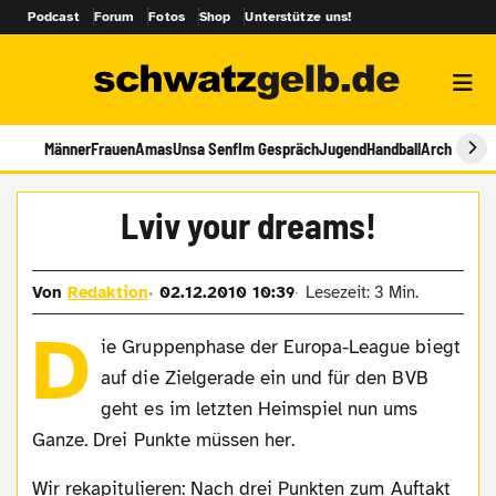
Podcast
Forum
Fotos
Shop
Unterstütze uns!
Männer
Frauen
Amas
Unsa Senf
Im Gespräch
Jugend
Handball
Archiv
Lviv your dreams!
Von
Redaktion
02.12.2010 10:39
Lesezeit: 3 Min.
D
ie Gruppenphase der Europa-League biegt
auf die Zielgerade ein und für den BVB
geht es im letzten Heimspiel nun ums
Ganze. Drei Punkte müssen her.
Wir rekapitulieren: Nach drei Punkten zum Auftakt