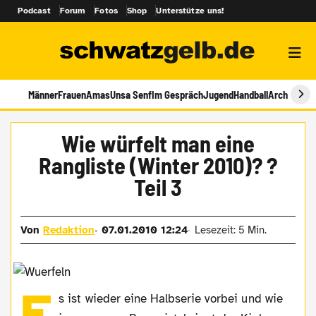
Podcast
Forum
Fotos
Shop
Unterstütze uns!
Männer
Frauen
Amas
Unsa Senf
Im Gespräch
Jugend
Handball
Archiv
Wie würfelt man eine
Rangliste (Winter 2010)? ?
Teil 3
Von
Redaktion
07.01.2010 12:24
Lesezeit: 5 Min.
E
s ist wieder eine Halbserie vorbei und wie