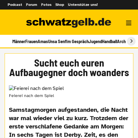
Podcast
Forum
Fotos
Shop
Unterstütze uns!
Männer
Frauen
Amas
Unsa Senf
Im Gespräch
Jugend
Handball
Archiv
Sucht euch euren
Aufbaugegner doch woanders
Feierei nach dem Spiel
Samstagmorgen aufgestanden, die Nacht
war mal wieder viel zu kurz. Trotzdem der
erste verschlafene Gedanke am Morgen:
In sechs Tagen ist Derby. Zeit, es den