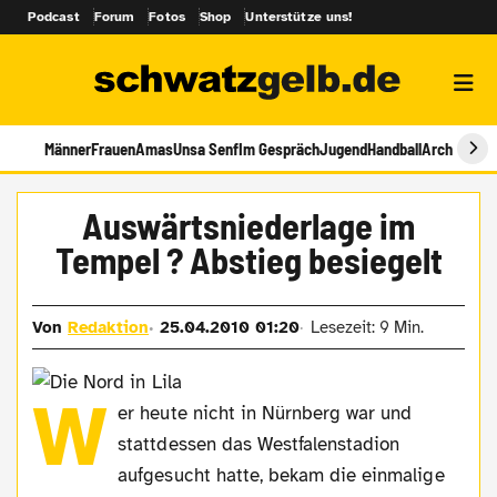
Podcast
Forum
Fotos
Shop
Unterstütze uns!
Männer
Frauen
Amas
Unsa Senf
Im Gespräch
Jugend
Handball
Archiv
Auswärtsniederlage im
Tempel ? Abstieg besiegelt
Von
Redaktion
25.04.2010 01:20
Lesezeit: 9 Min.
W
er heute nicht in Nürnberg war und
stattdessen das Westfalenstadion
aufgesucht hatte, bekam die einmalige