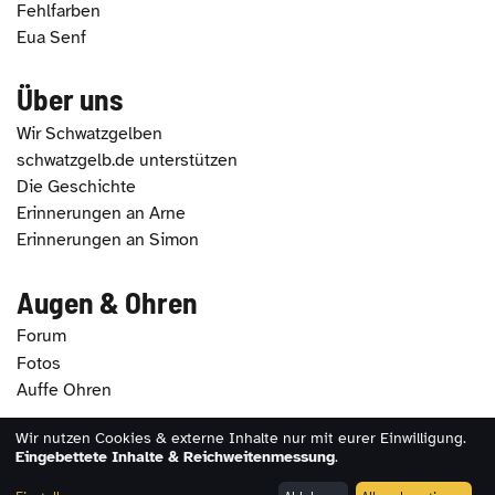
Fehlfarben
Eua Senf
Über uns
Wir Schwatzgelben
schwatzgelb.de unterstützen
Die Geschichte
Erinnerungen an Arne
Erinnerungen an Simon
Augen & Ohren
Forum
Fotos
Auffe Ohren
Wir nutzen Cookies & externe Inhalte nur mit eurer Einwilligung.
2026 - schwatzgelb.de |
Impressum
|
Datenschutz
|
Eingebettete Inhalte & Reichweitenmessung
.
Erklärung zur Barrierefreiheit
|
Cookie-Einstellungen