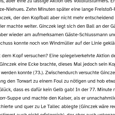
, aber eine zu lässige Aktion des Vollblutstürmers. Er
lze-Niehues. Zehn Minuten später eine lange Freistoß-
inczek, der den Kopfball aber nicht mehr entscheidend
er machte weiter. Ginczek legt sich den Ball an der 
t aber wieder am aufmerksamen Gäste-Schlussmann un
huss konnte noch von Windmüller auf der Linie geklär
Ginczek eine Ecke brachte, dieses Mal jedoch sein Ko
et werden konnte (73.). Zwischendurch versuchte Gincz
ang den Torwart zu einem Foul zu nötigen und hob etw
Glück, dass es dafür kein Gelb gab! In der 77. Minute
orr-Suppe und machte den Kaiser, als er unnachahmli
hierte und quer zu Le Tallec ablegte (Ginczek wäre rec
timmt auch nicht erfolgreich), der aber auch unkonzen