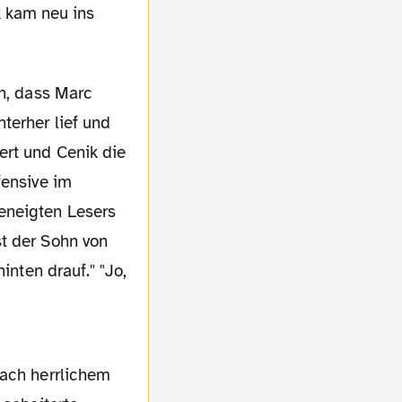
ch, dass Marc
terher lief und
ert und Cenik die
fensive im
eneigten Lesers
t der Sohn von
inten drauf." "Jo,