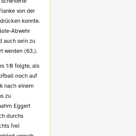
 scheiterte
Flanke von der
 drücken konnte.
Gäste-Abwehr
d auch sein zu
t werden (63.).
pfball noch auf
ek nach einem
as zu
 nahm Eggert
ch durchs
hts frei
triert vergab.