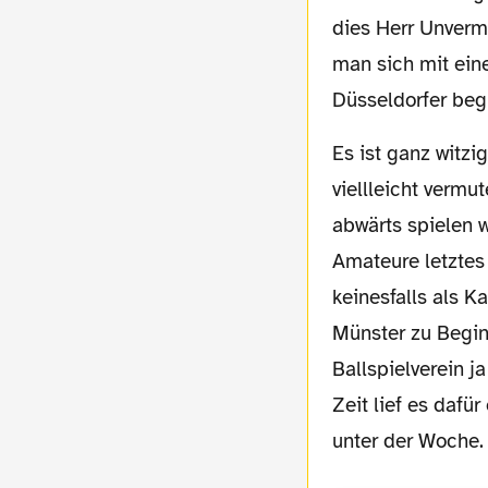
dies Herr Unverm
man sich mit ein
Düsseldorfer be
Es ist ganz witzig. Wenn man sich die Tabelle der 2. Liga zu Gemüte führt, würde man
viellleicht verm
abwärts spielen w
Amateure letztes 
keinesfalls als K
Münster zu Begin
Ballspielverein 
Zeit lief es dafü
unter der Woche.