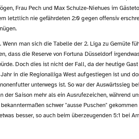
ögen, Frau Pech und Max Schulze-Niehues im Gästeto
em letztlich nie gefährdeten 2:0 gegen offensiv ersch
gnügen.
uten, dass die Reserve von Fortuna Düsseldorf irgendw
ürde. Doch dies ist nicht der Fall, da der heutige Gas
Jahr in die Regionalliga West aufgestiegen ist und do
anonenfutter unterwegs ist. So war der Auswärtssieg b
n der Saison mehr als ein Ausrufezeichen, während un
ja bekanntermaßen schwer "ausse Puschen" gekommen is
r etwas besser, so auch beim überzeugenden 5:1 bei Arm