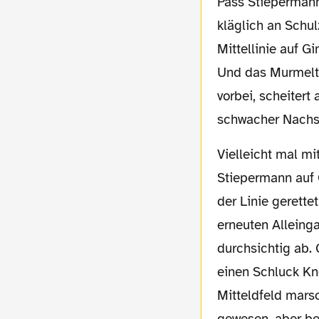
Pass Stiepermanns
kläglich an Schu
Mittellinie auf G
Und das Murmelti
vorbei, scheiter
schwacher Nachsc
Vielleicht mal mit dem Kopf versuchen? Eine spiegelverkehrte Aktion des 1:0 folgte, als
Stiepermann auf 
der Linie gerett
erneuten Alleing
durchsichtig ab. 
einen Schluck Kn
Mitteldfeld marsc
gewesen, aber bes