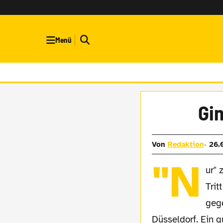
Menü
Gi
Von
Redaktion
26.
"N
ur" 
Tri
geg
Düsseldorf. Ein g