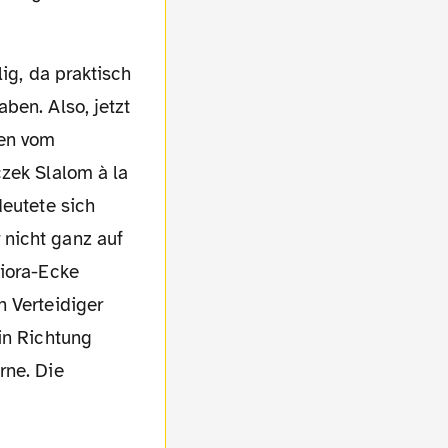
ben. Also, jetzt
gen vom
czek Slalom à la
deutete sich
 nicht ganz auf
ziora-Ecke
n Verteidiger
in Richtung
rne. Die