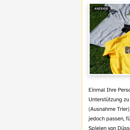
ANZEIGE
Einmal Ihre Personalien bitte! Na gut, hier sind sie: Beim BVB war keine Profi-
Unterstützung zu 
(Ausnahme Trier)
jedoch passen, fü
Spielen von Düss