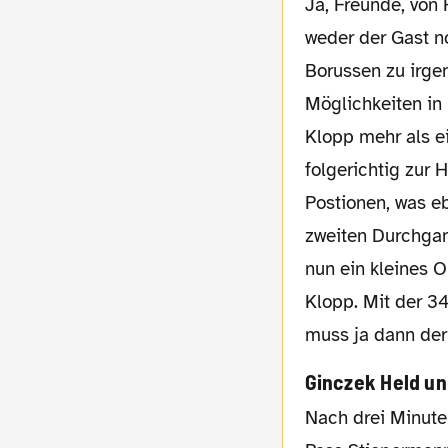
Ja, Freunde, von Romantik war sonst keine Spur mehr, da
weder der Gast n
Borussen zu irg
Möglichkeiten in 
Klopp mehr als ei
folgerichtig zur
Postionen, was eb
zweiten Durchgan
nun ein kleines 
Klopp. Mit der 34
muss ja dann der 
Ginczek Held u
Nach drei Minuten in Halbzeit Zwei die erste Möglichkeit von Ginczek nach herrlichem