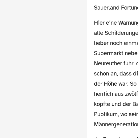
Sauerland Fortun
Hier eine Warnung an alle LeserInnen: Der Artikel wird ziemlich langweilig, da praktisch
alle Schilderunge
lieber noch einm
Supermarkt neben
Neureuther fuhr, 
schon an, dass d
der Höhe war. So
herrlich aus zwö
köpfte und der Ba
Publikum, wo sei
Männergeneration