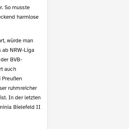
r. So musste
reckend harmlose
as ab NRW-Liga
t der BVB-
rt auch
ei Preußen
ser ruhmreicher
t. In der letzten
inia Bielefeld II