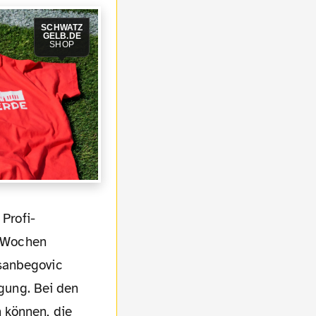
SCHWATZ
GELB.DE
SHOP
n Wochen
asanbegovic
igung. Bei den
 können, die