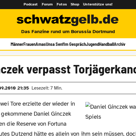
Podcast
Forum
Fotos
Shop
Unterstütze uns!
Das Fanzine rund um Borussia Dortmund
Männer
Frauen
Amas
Unsa Senf
Im Gespräch
Jugend
Handball
Archiv
nczek verpasst Torjägerkan
09.2010 21:35
Lesezeit: 7 Min.
zwei Tore erzielte der wieder in
tt gekommene Daniel Ginczek
en die Reserve von Fortuna
utes Dutzend hätte es allein von ihm sein müssen, doc