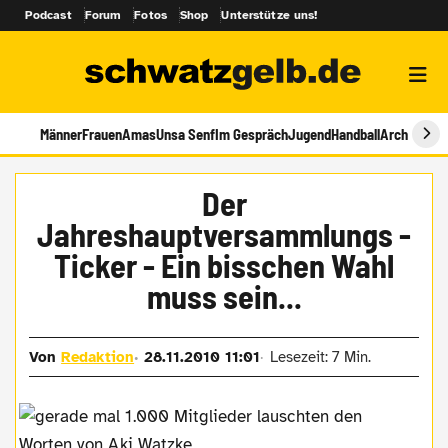
Podcast
Forum
Fotos
Shop
Unterstütze uns!
Männer
Frauen
Amas
Unsa Senf
Im Gespräch
Jugend
Handball
Archiv
Der
Jahreshauptversammlungs -
Ticker - Ein bisschen Wahl
muss sein...
Von
Redaktion
28.11.2010 11:01
Lesezeit: 7 Min.