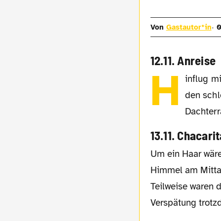
Von
Gastautor*in
0
12.11. Anreise
H
influg m
den schl
Dachterr
13.11. Chacarit
Um ein Haar wäre das erste Spiel gleich ins Wasser gefallen. Nach 30 Grad und blauem
Himmel am Mittag
Teilweise waren d
Verspätung trotz