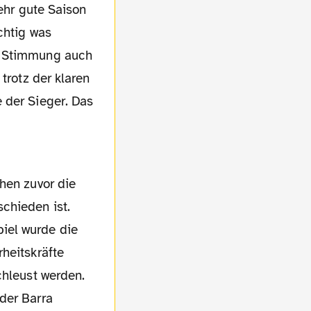
sehr gute Saison
chtig was
n. Stimmung auch
trotz der klaren
 der Sieger. Das
chieden ist.
iel wurde die
heitskräfte
chleust werden.
der Barra