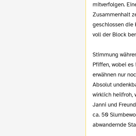
mitverfolgen. Ein
Zusammenhalt ze
geschlossen die 
voll der Block ber
Stimmung während
Pfiffen, wobei e
erwähnen nur noch
Absolut undenkba
wirklich heilfroh
Janni und Freundi
ca. 50 Slumbewo
abwandernde Sta