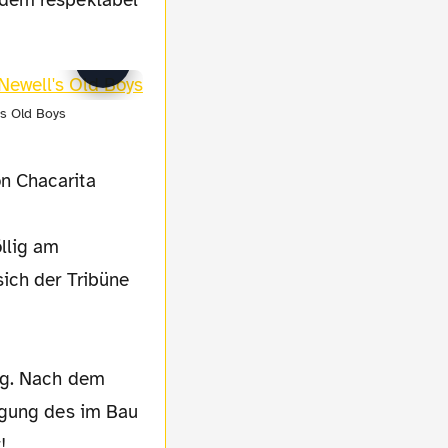
zdem respektabel
's Old Boys
n Chacarita
llig am
ich der Tribüne
ung. Nach dem
igung des im Bau
!