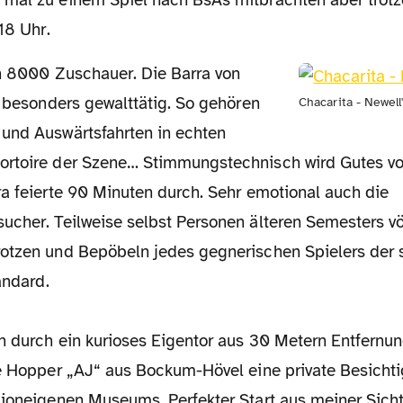
mal zu einem Spiel nach BsAs mitbrachten aber trot
18 Uhr.
s besonders gewalttätig. So gehören
Chacarita - Newell
und Auswärtsfahrten in echten
rtoire der Szene… Stimmungstechnisch wird Gutes vo
ra feierte 90 Minuten durch. Sehr emotional auch die
ucher. Teilweise selbst Personen älteren Semesters vö
otzen und Bepöbeln jedes gegnerischen Spielers der s
andard.
n durch ein kurioses Eigentor aus 30 Metern Entfern
te Hopper „AJ“ aus Bockum-Hövel eine private Besicht
dioneigenen Museums. Perfekter Start aus meiner Sicht