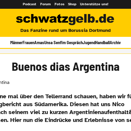
Podcast
Forum
Fotos
Shop
Unterstütze uns!
Das Fanzine rund um Borussia Dortmund
Männer
Frauen
Amas
Unsa Senf
Im Gespräch
Jugend
Handball
Archiv
Buenos dias Argentina
ne mal über den Tellerrand schauen, haben wir f
gbericht aus Südamerika. Diesen hat uns Nico
h seinem viel zu kurzen Argentinienaufenthalt
n. Hier nun die Eindrücke und Erlebnisse von se