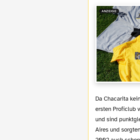
ANZEIGE
Da Chacarita kein eigenes Stadion hat wurde im Stadion von Argentinos Juniors, dem
ersten Proficlub
und sind punktgl
Aires und sorgten