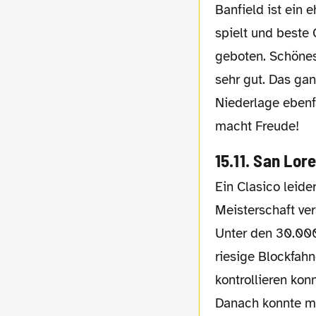
Banfield ist ein 
spielt und beste 
geboten. Schönes
sehr gut. Das gan
Niederlage ebenf
macht Freude!
15.11. San Lo
Ein Clasico leider ohne sportliche Relevanz, da San Lorenzo in den Wochen zuvor die
Meisterschaft ve
Unter den 30.000
riesige Blockfahn
kontrollieren kon
Danach konnte ma