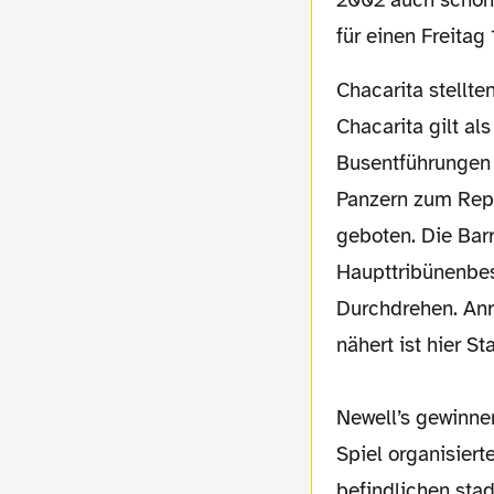
2002 auch schon 
für einen Freitag 
Chacarita stellten 8000 Zuschauer. Die Barra von
Chacarita gilt al
Busentführungen 
Panzern zum Repo
geboten. Die Bar
Haupttribünenbes
Durchdrehen. Anr
nähert ist hier St
Newell’s gewinne
Spiel organisier
befindlichen sta