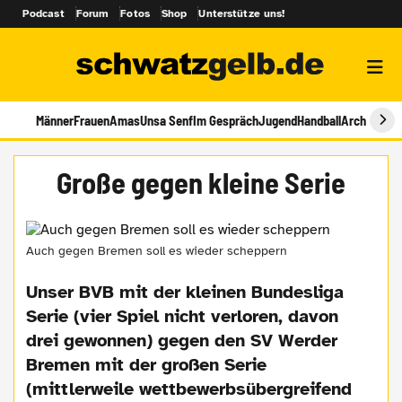
Podcast
Forum
Fotos
Shop
Unterstütze uns!
Männer
Frauen
Amas
Unsa Senf
Im Gespräch
Jugend
Handball
Archiv
Große gegen kleine Serie
Auch gegen Bremen soll es wieder scheppern
Unser BVB mit der kleinen Bundesliga
Serie (vier Spiel nicht verloren, davon
drei gewonnen) gegen den SV Werder
Bremen mit der großen Serie
(mittlerweile wettbewerbsübergreifend