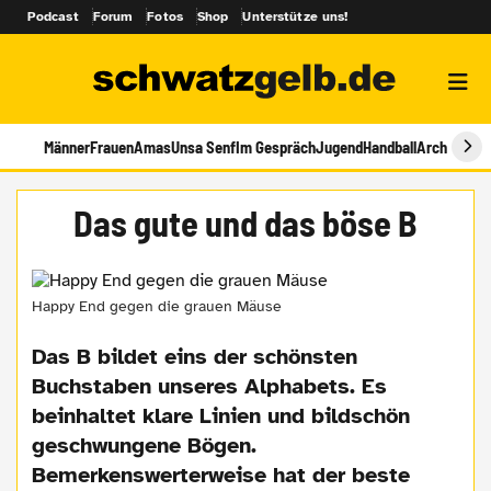
Podcast
Forum
Fotos
Shop
Unterstütze uns!
Männer
Frauen
Amas
Unsa Senf
Im Gespräch
Jugend
Handball
Archiv
Das gute und das böse B
Happy End gegen die grauen Mäuse
Das B bildet eins der schönsten
Buchstaben unseres Alphabets. Es
beinhaltet klare Linien und bildschön
geschwungene Bögen.
Bemerkenswerterweise hat der beste