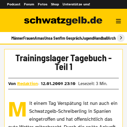
Podcast
Forum
Fotos
Shop
Unterstütze uns!
Männer
Frauen
Amas
Unsa Senf
Im Gespräch
Jugend
Handball
Archiv
Trainingslager Tagebuch -
Teil 1
Von
Redaktion
12.01.2009 23:10
Lesezeit: 3 Min.
M
it einem Tag Verspätung ist nun auch ein
Schwatzgelb-Schreiberling in Spanien
eingetroffen und hat offensichtlich das