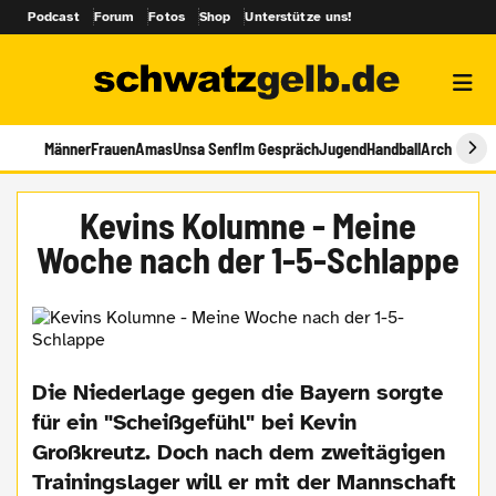
Podcast
Forum
Fotos
Shop
Unterstütze uns!
Männer
Frauen
Amas
Unsa Senf
Im Gespräch
Jugend
Handball
Archiv
Kevins Kolumne - Meine
Woche nach der 1-5-Schlappe
Die Niederlage gegen die Bayern sorgte
für ein "Scheißgefühl" bei Kevin
Großkreutz. Doch nach dem zweitägigen
Trainingslager will er mit der Mannschaft