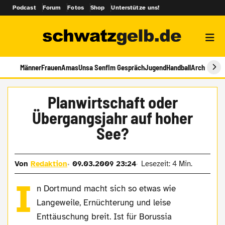
Podcast
Forum
Fotos
Shop
Unterstütze uns!
Männer
Frauen
Amas
Unsa Senf
Im Gespräch
Jugend
Handball
Archiv
Planwirtschaft oder
Übergangsjahr auf hoher
See?
Von
Redaktion
09.03.2009 23:24
Lesezeit: 4 Min.
I
n Dortmund macht sich so etwas wie
Langeweile, Ernüchterung und leise
Enttäuschung breit. Ist für Borussia