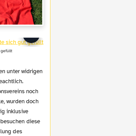
gefüllt
en unter widrigen
achtlich.
ionsvereins noch
ke, wurden doch
g inklusive
 besuchen diese
ilung des