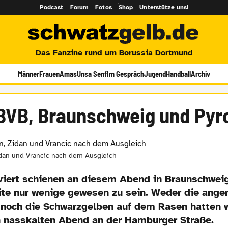
Podcast
Forum
Fotos
Shop
Unterstütze uns!
Das Fanzine rund um Borussia Dortmund
Männer
Frauen
Amas
Unsa Senf
Im Gespräch
Jugend
Handball
Archiv
BVB, Braunschweig und Pyr
idan und Vrancic nach dem Ausgleich
iviert schienen an diesem Abend in Braunschweig
te nur wenige gewesen zu sein. Weder die anger
 noch die Schwarzgelben auf dem Rasen hatten w
n nasskalten Abend an der Hamburger Straße.