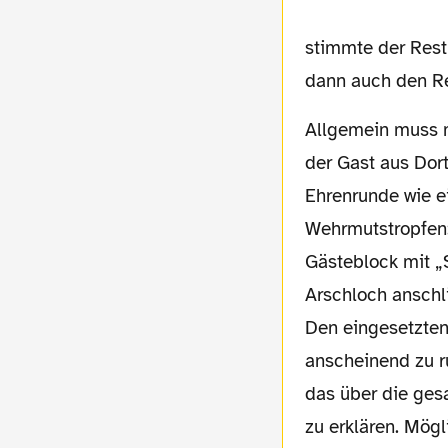
stimmte der Rest
dann auch den Re
Allgemein muss man feststellen, dass die Eintrachtler dieses Spiel ernster nahmen als
der Gast aus Dor
Ehrenrunde wie ei
Wehrmutstropfen:
Gästeblock mit „
Arschloch anschl
Den eingesetzten
anscheinend zu ru
das über die ges
zu erklären. Mög