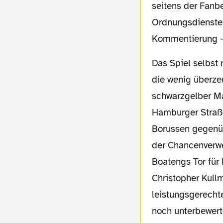
seitens der Fanb
Ordnungsdienstes
Kommentierung – 
Das Spiel selbst 
die wenig überze
schwarzgelber M
Hamburger Straße
Borussen gegenüb
der Chancenverwe
Boatengs Tor für
Christopher Kull
leistungsgerecht
noch unterbewert