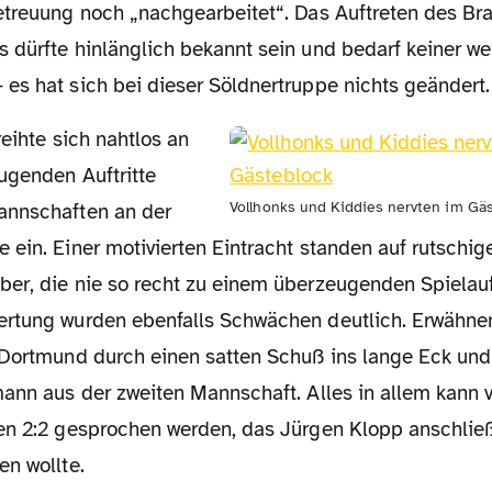
etreuung noch „nachgearbeitet“. Das Auftreten des B
 dürfte hinlänglich bekannt sein und bedarf keiner we
es hat sich bei dieser Söldnertruppe nichts geändert.
reihte sich nahtlos an
ugenden Auftritte
Vollhonks und Kiddies nervten im Gä
annschaften an der
 ein. Einer motivierten Eintracht standen auf rutschi
er, die nie so recht zu einem überzeugenden Spielau
rtung wurden ebenfalls Schwächen deutlich. Erwähne
 Dortmund durch einen satten Schuß ins lange Eck und 
mann aus der zweiten Mannschaft. Alles in allem kann
en 2:2 gesprochen werden, das Jürgen Klopp anschlie
en wollte.