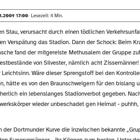
1.2009 17:00
Lesezeit: 4 Min.
en Stau, verursacht durch einen tödlichen Verkehrsunfal
en Verspätung das Stadion. Dann der Schock: Beim Kr
sche fand der mitgereiste Methusalem der Gruppe zuf
estbestände von Silvester, nämlich acht Zissemänner
 Leichtsinn. Wäre dieser Sprengstoff bei den Kontroll
en, hätte es von den Braunschweigern für den bislang
cherlich ein lebenslanges Stadionverbot gegeben. Nac
erwerkskörper wieder unbeschadet gen Heimat - puhhh,
en Supervorsänger - ihr Können zum besten. Unter den