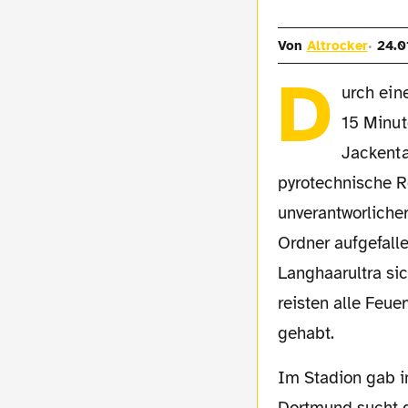
Von
Altrocker
24.0
D
urch ein
15 Minut
Jackenta
pyrotechnische R
unverantworlicher
Ordner aufgefall
Langhaarultra si
reisten alle Feu
gehabt.
Im Stadion gab in der Dortmunder Kurve die inzwischen bekannte „Gruppa DSDSV“ -
Dortmund sucht d