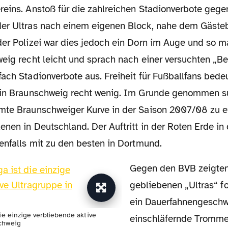
reins. Anstoß für die zahlreichen Stadionverbote gege
er Ultras nach einem eigenen Block, nahe dem Gästebl
der Polizei war dies jedoch ein Dorn im Auge und so 
weig recht leicht und sprach nach einer versuchten „B
fach Stadionverbote aus. Freiheit für Fußballfans bede
 in Braunschweig recht wenig. Im Grunde genommen s
mte Braunschweiger Kurve in der Saison 2007/08 zu e
enen in Deutschland. Der Auftritt in der Roten Erde i
enfalls mit zu den besten in Dortmund.
Gegen den BVB zeigten die übrig
gebliebenen „Ultras“ fo
ein Dauerfahnengesch
die einzige verbliebende aktive
einschläfernde Tromme
chweig