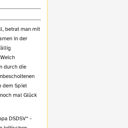
l, betrat man mit
amen in der
ällig
! Welch
en durch die
 unbescholtenen
h dem Spiel
 noch mal Glück
 kritischen