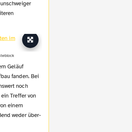
raunschweiger
iteren
steblock
gem Geläuf
fbau fanden. Bei
nswert noch
ein Treffer von
 von einem
ßend weder über-