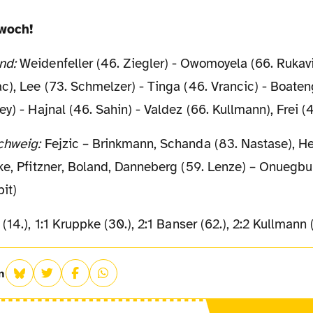
twoch!
nd:
Weidenfeller (46. Ziegler) - Owomoyela (66. Rukavi
c), Lee (73. Schmelzer) - Tinga (46. Vrancic) - Boaten
ey) - Hajnal (46. Sahin) - Valdez (66. Kullmann), Frei (
schweig:
Fejzic – Brinkmann, Schanda (83. Nastase), H
ke, Pfitzner, Boland, Danneberg (59. Lenze) – Onuegbu
it)
 (14.), 1:1 Kruppke (30.), 2:1 Banser (62.), 2:2 Kullmann 
n