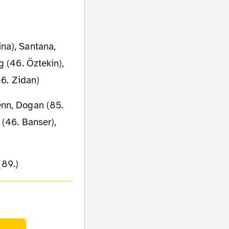
na), Santana,
g (46. Öztekin),
46. Zidan)
enn, Dogan (85.
 (46. Banser),
(89.)