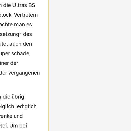
n die Ultras BS
ock. Vertretern
machte man es
esetzung“ des
utet auch den
uper schade,
iner der
n der vergangenen
lglich lediglich
wenke und
lei. Um bei