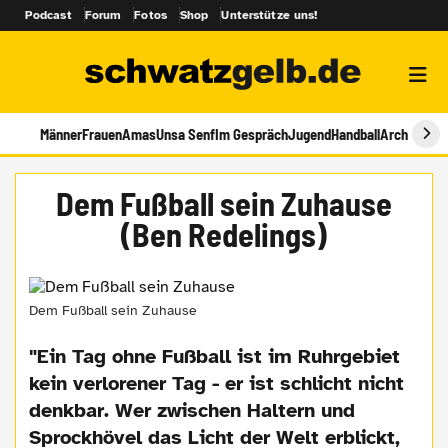
Podcast
Forum
Fotos
Shop
Unterstütze uns!
Männer
Frauen
Amas
Unsa Senf
Im Gespräch
Jugend
Handball
Archiv
Dem Fußball sein Zuhause
(Ben Redelings)
Dem Fußball sein Zuhause
"Ein Tag ohne Fußball ist im Ruhrgebiet
kein verlorener Tag - er ist schlicht nicht
denkbar. Wer zwischen Haltern und
Sprockhövel das Licht der Welt erblickt,