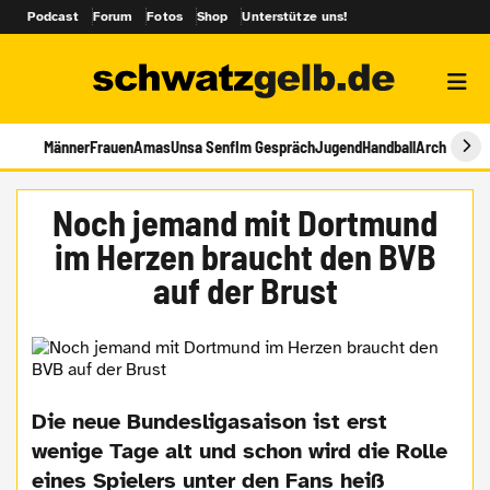
Podcast
Forum
Fotos
Shop
Unterstütze uns!
Männer
Frauen
Amas
Unsa Senf
Im Gespräch
Jugend
Handball
Archiv
Noch jemand mit Dortmund
im Herzen braucht den BVB
auf der Brust
Die neue Bundesligasaison ist erst
wenige Tage alt und schon wird die Rolle
eines Spielers unter den Fans heiß