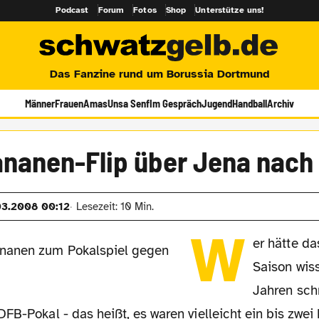
Podcast
Forum
Fotos
Shop
Unterstütze uns!
Das Fanzine rund um Borussia Dortmund
Männer
Frauen
Amas
Unsa Senf
Im Gespräch
Jugend
Handball
Archiv
ananen-Flip über Jena nach 
03.2008 00:12
Lesezeit: 10 Min.
W
er hätte da
Saison wis
Jahren schr
FB-Pokal - das heißt, es waren vielleicht ein bis zwei