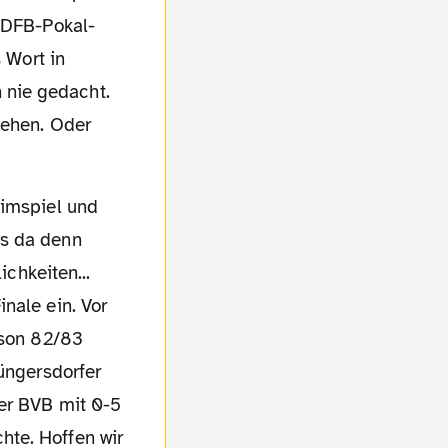
r DFB-Pokal-
 Wort in
 nie gedacht.
gehen. Oder
ns da denn
ichkeiten...
nale ein. Vor
ison 82/83
Müngersdorfer
der BVB mit 0-5
hte. Hoffen wir