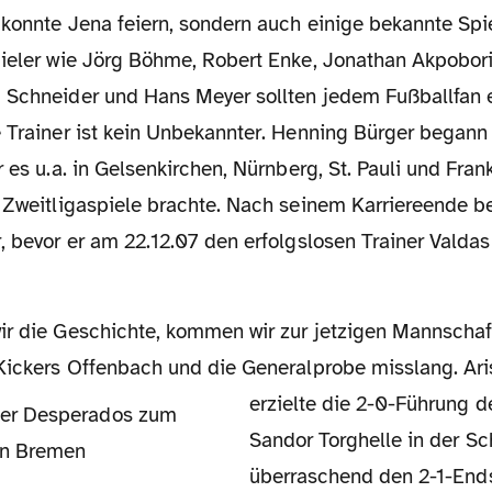
pieler wie Jörg Böhme, Robert Enke, Jonathan Akpobori
 Schneider und Hans Meyer sollten jedem Fußballfan ei
 Trainer ist kein Unbekannter. Henning Bürger begann 
r es u.a. in Gelsenkirchen, Nürnberg, St. Pauli und Fran
6 Zweitligaspiele brachte. Nach seinem Karriereende b
, bevor er am 22.12.07 den erfolgslosen Trainer Valda
 Kickers Offenbach und die Generalprobe misslang. Ar
erzielte die 2-0-Führung d
Sandor Torghelle in der S
überraschend den 2-1-Ends