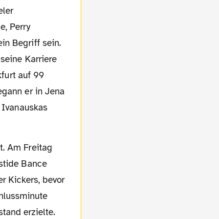
e, Perry
n Begriff sein.
seine Karriere
kfurt auf 99
egann er in Jena
s Ivanauskas
istide Bance
er Kickers,
bevor
chlussminute
tand erzielte.