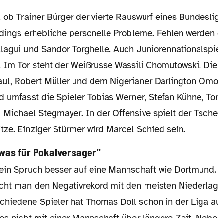
rdings erhebliche personelle Probleme. Fehlen werden 
lagui und Sandor Torghelle. Auch Juniorennationalspie
. Im Tor steht der Weißrusse Wassili Chomutowski. Di
ul, Robert Müller und dem Nigerianer Darlington Om
d umfasst die Spieler Tobias Werner, Stefan Kühne, To
 Michael Stegmayer. In der Offensive spielt der Tsch
tze. Einziger Stürmer wird Marcel Schied sein.
 was für Pokalversager"
cht man den Negativrekord mit den meisten Niederlag
chiedene Spieler hat Thomas Doll schon in der Liga au
es nicht mit einer Mannschaft über längere Zeit. Nebe