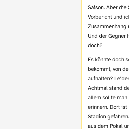
Saison. Aber die
Vorbericht und ic
Zusammenhang mi
Und der Gegner h
doch?
Es könnte doch so schön sein, Dortmund steht im Halbfinale, hat ein Heimspiel und
bekommt, von der
aufhalten? Leider 
Achtmal stand der
allem sollte man 
erinnern. Dort is
Stadion gefahren
aus dem Pokal un