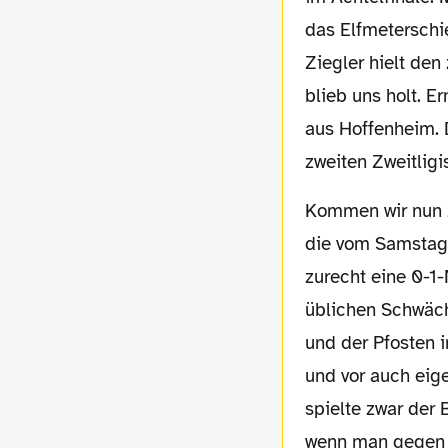
das Elfmeterschi
Ziegler hielt den
blieb uns holt. E
aus Hoffenheim. 
zweiten Zweitligi
Kommen wir nun zur Frage, welche Mannschaft auflaufen wird. Es wird zumindest nicht
die vom Samstag 
zurecht eine 0-1-
üblichen Schwäch
und der Pfosten 
und vor auch eige
spielte zwar der
wenn man gegen J