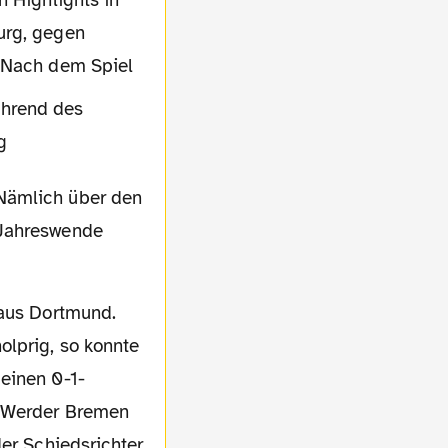
urg, gegen
. Nach dem Spiel
 Nämlich über den
 Jahreswende
olprig, so konnte
einen 0-1-
V Werder Bremen
der Schiedsrichter