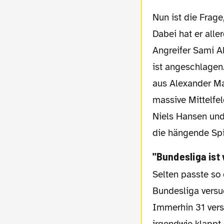
Nun ist die Frage, ob Trainer Bürger der vierte Rauswurf eines Bundesligisten gelingt?
Dabei hat er alle
Angreifer Sami Al
ist angeschlagen
aus Alexander Ma
massive Mittelfel
Niels Hansen und
die hängende Spi
"Bundesliga ist
Selten passte so ein Spruch besser auf eine Mannschaft wie Dortmund. In der
Bundesliga versu
Immerhin 31 vers
irgendwie klappt 