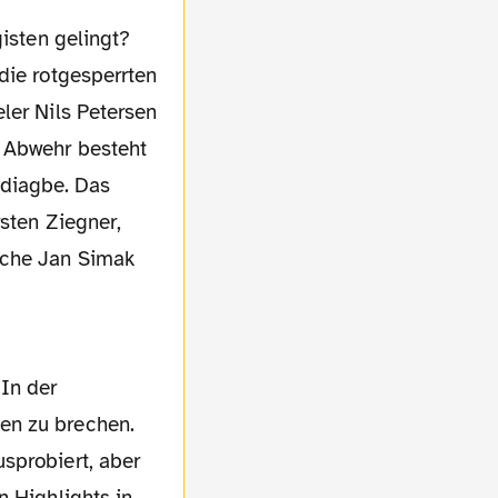
die rotgesperrten
ler Nils Petersen
e Abwehr besteht
odiagbe. Das
rsten Ziegner,
eche Jan Simak
en zu brechen.
sprobiert, aber
n Highlights in