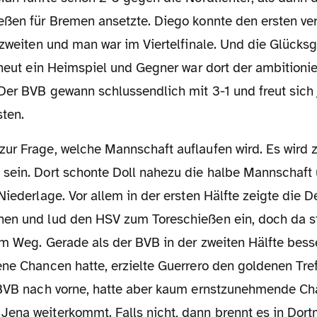
eßen für Bremen ansetzte. Diego konnte den ersten ve
 zweiten und man war im Viertelfinale. Und die Glücksg
rneut ein Heimspiel und Gegner war dort der ambitionier
Der BVB gewann schlussendlich mit 3-1 und freut sich 
sten.
sein. Dort schonte Doll nahezu die halbe Mannschaft 
Niederlage. Vor allem in der ersten Hälfte zeigte die D
en und lud den HSV zum Toreschießen ein, doch da s
im Weg. Gerade als der BVB in der zweiten Hälfte bess
ne Chancen hatte, erzielte Guerrero den goldenen Tref
 BVB nach vorne, hatte aber kaum ernstzunehmende Ch
ena weiterkommt. Falls nicht, dann brennt es in Dor