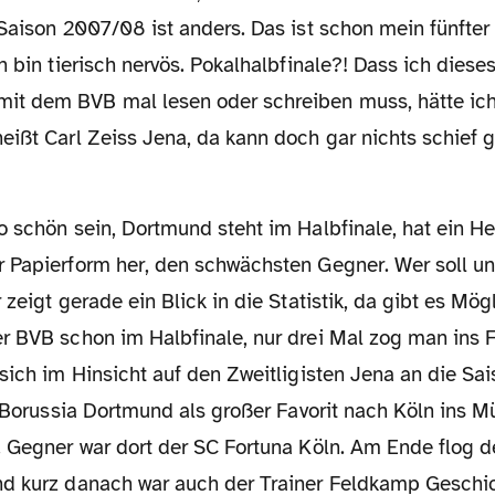
 Saison 2007/08 ist anders. Das ist schon mein fünfte
h bin tierisch nervös. Pokalhalbfinale?! Dass ich dieses
t dem BVB mal lesen oder schreiben muss, hätte ich
eißt Carl Zeiss Jena, da kann doch gar nichts schief 
 Papierform her, den schwächsten Gegner. Wer soll u
zeigt gerade ein Blick in die Statistik, da gibt es Mögl
 BVB schon im Halbfinale, nur drei Mal zog man ins Fi
sich im Hinsicht auf den Zweitligisten Jena an die Sa
t Borussia Dortmund als großer Favorit nach Köln ins 
. Gegner war dort der SC Fortuna Köln. Am Ende flog 
d kurz danach war auch der Trainer Feldkamp Geschic