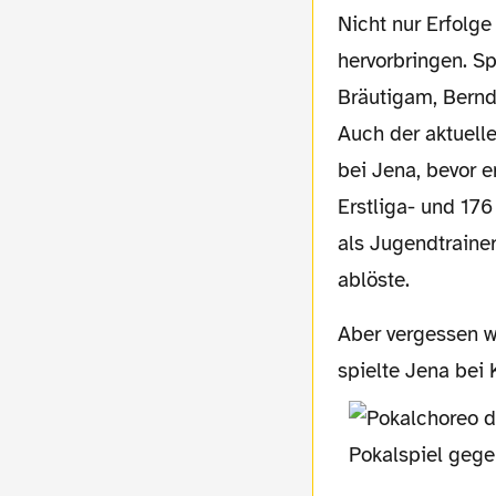
Nicht nur Erfolge konnte Jena feiern, sondern auch einige bekannte Spieler
hervorbringen. S
Bräutigam, Bernd
Auch der aktuelle
bei Jena, bevor e
Erstliga- und 17
als Jugendtrainer
ablöste.
Aber vergessen wir die Geschichte, kommen wir zur jetzigen Mannschaft. Am Freitag
spielte Jena bei