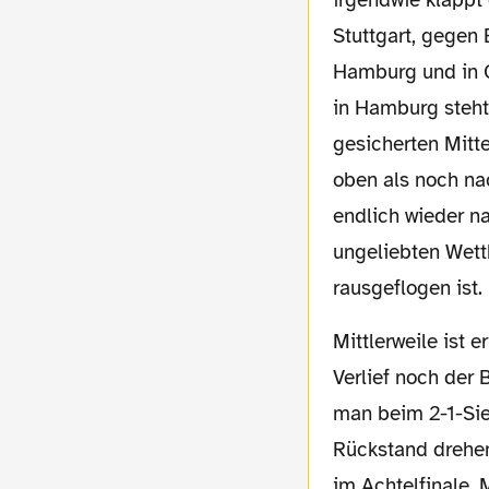
Stuttgart, gegen
Hamburg und in G
in Hamburg steht 
gesicherten Mitt
oben als noch na
endlich wieder n
ungeliebten Wett
rausgeflogen ist.
Mittlerweile ist er die Goldgrube und die große Hoffnung der Borussen aus Dortmund.
Verlief noch der
man beim 2-1-Sie
Rückstand drehen
im Achtelfinale. 