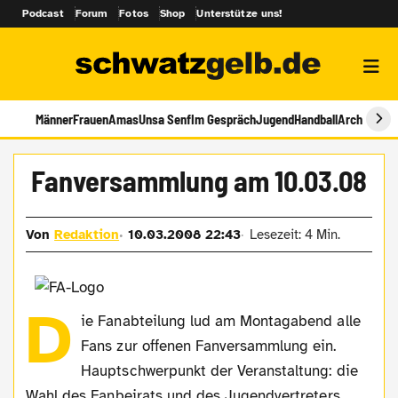
Podcast
Forum
Fotos
Shop
Unterstütze uns!
Männer
Frauen
Amas
Unsa Senf
Im Gespräch
Jugend
Handball
Archiv
Fanversammlung am 10.03.08
Von
Redaktion
10.03.2008 22:43
Lesezeit: 4 Min.
D
ie Fanabteilung lud am Montagabend alle
Fans zur offenen Fanversammlung ein.
Hauptschwerpunkt der Veranstaltung: die
Wahl des Fanbeirats und des Jugendvertreters.