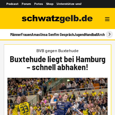
Podcast
Forum
Fotos
Shop
Unterstütze uns!
Männer
Frauen
Amas
Unsa Senf
Im Gespräch
Jugend
Handball
Archiv
BVB gegen Buxtehude
Buxtehude liegt bei Hamburg
– schnell abhaken!