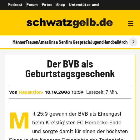
Podcast
Forum
Fotos
Shop
Unterstütze uns!
Männer
Frauen
Amas
Unsa Senf
Im Gespräch
Jugend
Handball
Archiv
Der BVB als
Geburtstagsgeschenk
Von
Redaktion
10.10.2008 13:59
Lesezeit: 7 Min.
M
it 25:0 gewann der BVB als Ehrengast
beim Kreisligisten FC Herdecke-Ende
und sorgte damit für einen der höchsten