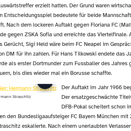
uswärtstreffer erzielt hatten. Der Grund waren wirtscha
n Entscheidungsspiel bedeutete für beide Mannschaft
ft. Nach dem lockeren Auftakt gegen Floriana FC (Malt
nde gegen ZSKA Sofia und erreichte das Viertelfinale
s Gerücht, Sigi Held wäre beim FC Neapel im Gespräch.
ion DM für ihn zahlen. Für Hans Tilkowski endete das 
urde als erster Dortmunder zum Fussballer des Jahres g
ern, bis dies wieder mal ein Borusse schaffte.
Der Auftakt im Jahr 1966 begann nicht gut.
Der ersatzgeschwächte Titel
rmann Straschitz
DFB-Pokal scheitert schon in
gen den Bundesligaaufsteiger FC Bayern München mit
traschitz eskalierte. Nach einem unerlaubten Verlasse