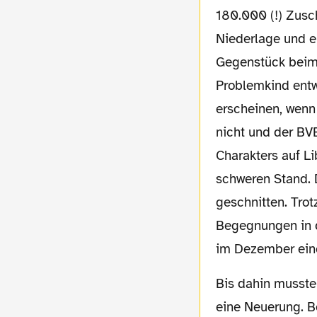
180.000 (!) Zusc
Niederlage und e
Gegenstück beim 
Problemkind entw
erscheinen, wenn 
nicht und der BV
Charakters auf Li
schweren Stand. 
geschnitten. Tro
Begegnungen in d
im Dezember ein
Bis dahin musste der BVB auch im Europapokal der Pokalsieger antreten. Dort gab es
eine Neuerung. Be