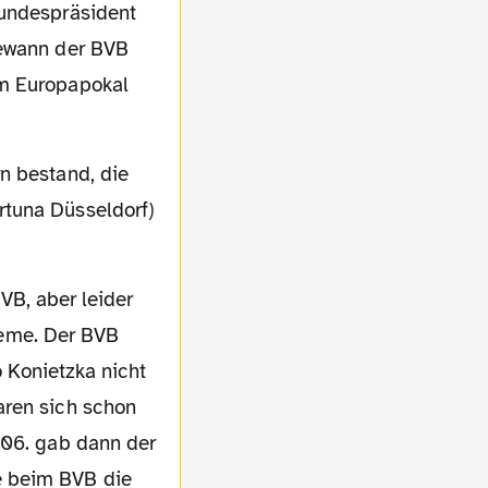
Bundespräsident
gewann der BVB
im Europapokal
rtuna Düsseldorf)
eme. Der BVB
 Konietzka nicht
aren sich schon
.06. gab dann der
e beim BVB die