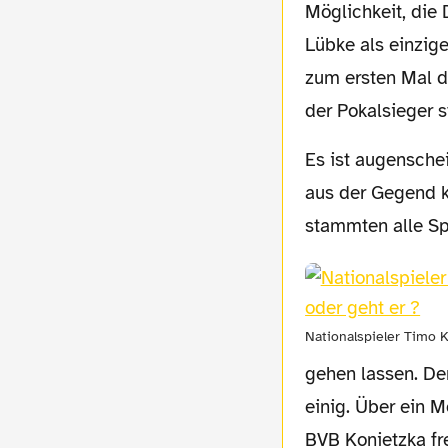
Möglichkeit, die
Lübke als einzig
zum ersten Mal d
der Pokalsieger s
Es ist augenscheinlich, dass der BVB damals hauptsächlich aus Spielern bestand, die
aus der Gegend k
stammten alle Sp
Nationalspieler Timo K
gehen lassen. De
einig. Über ein 
BVB Konietzka fr