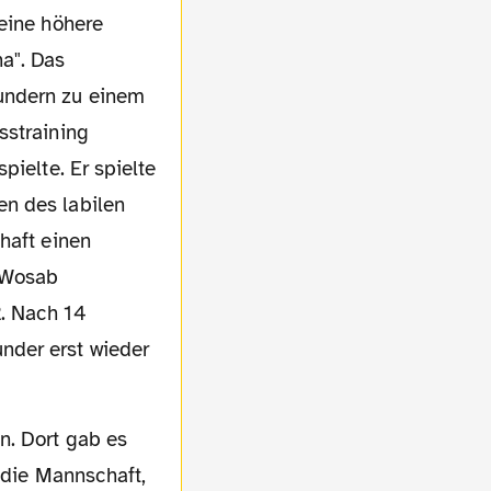
 eine höhere
a". Das
undern zu einem
sstraining
pielte. Er spielte
en des labilen
haft einen
m Wosab
2. Nach 14
nder erst wieder
 die Mannschaft,