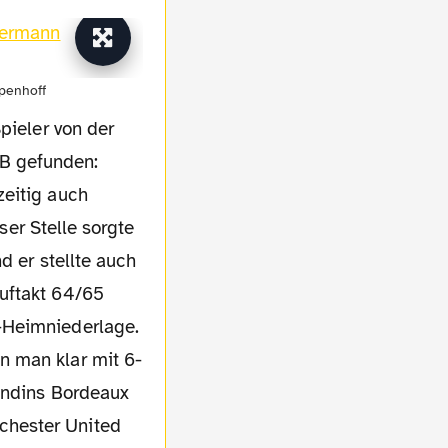
penhoff
pieler von der
B gefunden:
zeitig auch
eser Stelle sorgte
d er stellte auch
uftakt 64/65
-Heimniederlage.
n man klar mit 6-
rondins Bordeaux
chester United