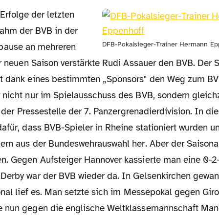
Erfolge der letzten
ahm der BVB in der
DFB-Pokalsieger-Trainer Hermann Ep
ause an mehreren
ur neuen Saison verstärkte Rudi Assauer den BVB. Der S
at dank eines bestimmten „Sponsors" den Weg zum BV
 nicht nur im Spielausschuss des BVB, sondern gleich
n der Pressestelle der 7. Panzergrenadierdivision. In di
afür, dass BVB-Spieler in Rheine stationiert wurden un
lern aus der Bundeswehrauswahl her. Aber der Saisona
n. Gegen Aufsteiger Hannover kassierte man eine 0-2
Derby war der BVB wieder da. In Gelsenkirchen gewan
ional lief es. Man setzte sich im Messepokal gegen Gi
e nun gegen die englische Weltklassemannschaft Man