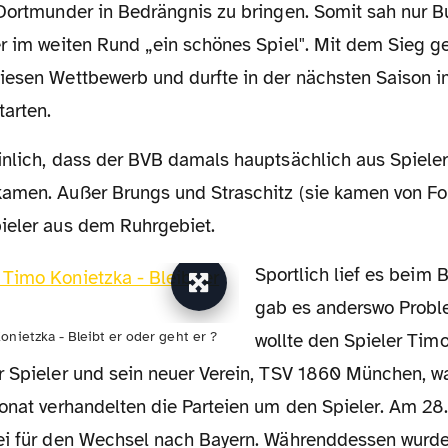
 Dortmunder in Bedrängnis zu bringen. Somit sah nur 
er im weiten Rund „ein schönes Spiel". Mit dem Sieg 
iesen Wettbewerb und durfte in der nächsten Saison 
tarten.
amen. Außer Brungs und Straschitz (sie kamen von Fo
ieler aus dem Ruhrgebiet.
Sportlich lief es beim BVB, aber leider
gab es anderswo Probl
onietzka - Bleibt er oder geht er ?
wollte den Spieler Timo
r Spieler und sein neuer Verein, TSV 1860 München, w
Monat verhandelten die Parteien um den Spieler. Am 28
ei für den Wechsel nach Bayern. Währenddessen wurd