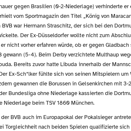
hauer gegen Brasilien (0-2-Niederlage) verhinderte er
rhielt vom Sportmagazin den Titel „König von Maracan
BVB war Hermann Straschitz, der sich bei den Dortm
ickelte. Der Ex-Düsseldorfer wollte nicht zum Abschlu
er nicht vorher erfahren würde, ob er gegen Gladbach s
B gewann (5-4). Beim Derby verzichtete Multhaup weg
buda. Bereits zuvor hatte Libuda innerhalb der Mannsc
Der Ex-Sch*lker fühlte sich von seinen Mitspielern u
tzdem gewannen die Borussen in Gelsenkirchen mit 3-
er Bundesliga ohne Niederlage kassierten die Dortmu
e Niederlage beim TSV 1860 München.
i Torgleichheit nach beiden Spielen qualifizierte sich