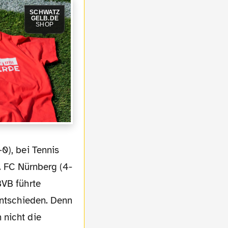
SCHWATZ
GELB.DE
SHOP
1. FC Nürnberg (4-
BVB führte
entschieden. Denn
 nicht die