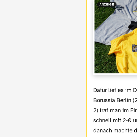
ANZEIGE
Dafür lief es im DFB-Pokal besser. Nach Siegen bei Preußen Münster (1-0), bei Tennis
Borussia Berlin (
2) traf man im F
schnell mit 2-0 u
danach machte de