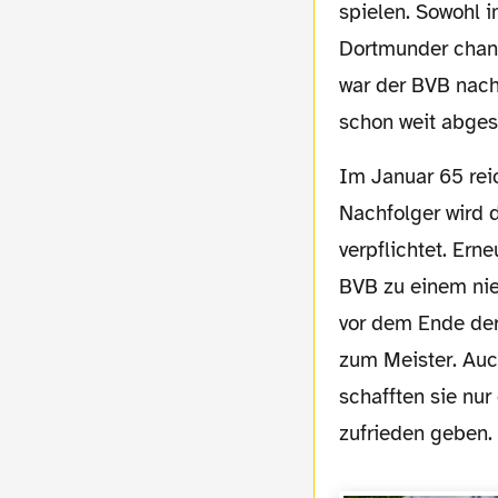
spielen. Sowohl i
Dortmunder chanc
war der BVB nach
schon weit abges
Im Januar 65 reichte Hermann Eppenhoff seine Kündigung zum Saisonende ein, als
Nachfolger wird 
verpflichtet. Er
BVB zu einem nie
vor dem Ende der
zum Meister. Auch
schafften sie nur
zufrieden geben.