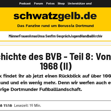
Podcast
Forum
Fotos
Shop
Unterstütze uns!
Das Fanzine rund um Borussia Dortmund
Männer
Frauen
Amas
Unsa Senf
Im Gespräch
Jugend
Handball
Archiv
hichte des BVB - Teil 8: Von
1968 (II)
k findet ihr ab jetzt einen Rückblick auf über 10
und und ein wenig mehr. Denn wir werfen auch e
brige Dortmunder Fußballlandschaft.
8 11:18
Lesezeit: 19 Min.