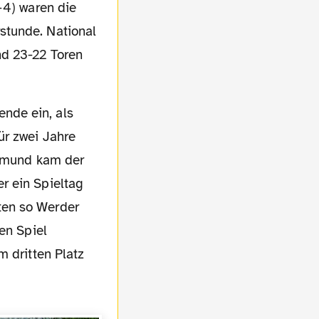
-4) waren die
stunde. National
nd 23-22 Toren
ür zwei Jahre
rtmund kam der
r ein Spieltag
ten so Werder
en Spiel
m dritten Platz