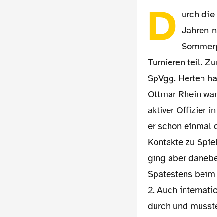
D
urch die 
Jahren n
Sommerp
Turnieren teil. Z
SpVgg. Herten h
Ottmar Rhein war
aktiver Offizier i
er schon einmal d
Kontakte zu Spie
ging aber danebe
Spätestens beim 
2. Auch internat
durch und musst