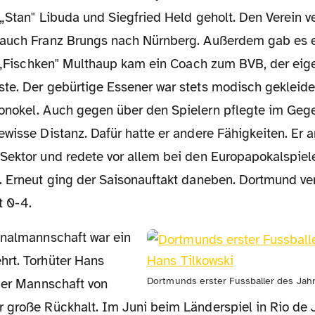
 „Stan" Libuda und Siegfried Held geholt. Den Verein 
 auch Franz Brungs nach Nürnberg. Außerdem gab es 
i „Fischken" Multhaup kam ein Coach zum BVB, der eige
te. Der gebürtige Essener war stets modisch gekleide
nokel. Auch gegen über den Spielern pflegte im Geg
wisse Distanz. Dafür hatte er andere Fähigkeiten. Er 
Sektor und redete vor allem bei den Europapokalspiel
 Erneut ging der Saisonauftakt daneben. Dortmund verl
t 0-4.
rt. Torhüter Hans
Dortmunds erster Fussballer des Jahr
 der Mannschaft von
 große Rückhalt. Im Juni beim Länderspiel in Rio de J