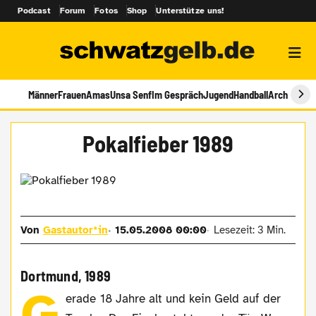
Podcast
Forum
Fotos
Shop
Unterstütze uns!
Männer
Frauen
Amas
Unsa Senf
Im Gespräch
Jugend
Handball
Archiv
Pokalfieber 1989
Von
Gastautor*in
15.05.2008 00:00
Lesezeit: 3 Min.
Dortmund, 1989
G
erade 18 Jahre alt und kein Geld auf der