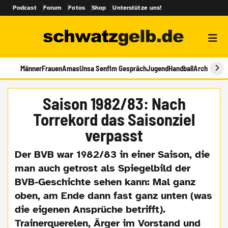
Podcast
Forum
Fotos
Shop
Unterstütze uns!
Männer
Frauen
Amas
Unsa Senf
Im Gespräch
Jugend
Handball
Archiv
Saison 1982/83: Nach
Torrekord das Saisonziel
verpasst
Der BVB war 1982/83 in einer Saison, die
man auch getrost als Spiegelbild der
BVB-Geschichte sehen kann: Mal ganz
oben, am Ende dann fast ganz unten (was
die eigenen Ansprüche betrifft).
Trainerquerelen, Ärger im Vorstand und