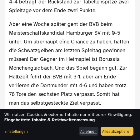
4-4 beträgt der Rückstand zur Tabellenspitze zwei
Spieltage vor dem Ende zwei Punkte.
Aber eine Woche später geht der BVB beim
Meisterschaftskandidat Hamburger SV mit 0-5
unter. Um überhaupt eine Chance zu haben, hätten
die Schwatzgelben am letzten Spieltag gewinnen
müssen! Der Gegner im Heimspiel ist Borussia
Mönchengladbach. Und das Spiel begann gut. Zur
Halbzeit führt der BVB mit 3-1, aber am Ende
verlieren die Dortmunder mit 4-6 und haben trotz
78 Tore den sechsten Platz verpasst. Somit hat
man das selbstgesteckte Ziel verpasst.
Wir nutzen Cookies & externe Inhalte nur mit eurer Einwilligung.
Ein weiteres Umdenken gab es aber auch noch im
Eingebettete Inhalte & Reichweitenmessung
.
Verein. Manni Burgsmüller sollte nun doch gehalten
Einstellungen
Ablehnen
Alles akzeptieren
werden. Allerdings ist dieser schon beim 1. FC