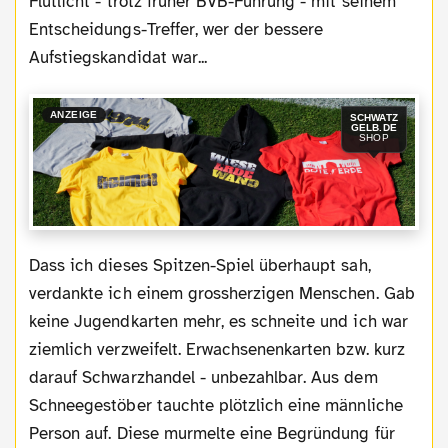
Flutlicht - trotz früher BVB-Führung - mit seinem
Entscheidungs-Treffer, wer der bessere
Aufstiegskandidat war...
ANZEIGE
SCHWATZ
GELB.DE
SHOP
Dass ich dieses Spitzen-Spiel überhaupt sah,
verdankte ich einem grossherzigen Menschen. Gab
keine Jugendkarten mehr, es schneite und ich war
ziemlich verzweifelt. Erwachsenenkarten bzw. kurz
darauf Schwarzhandel - unbezahlbar. Aus dem
Schneegestöber tauchte plötzlich eine männliche
Person auf. Diese murmelte eine Begründung für