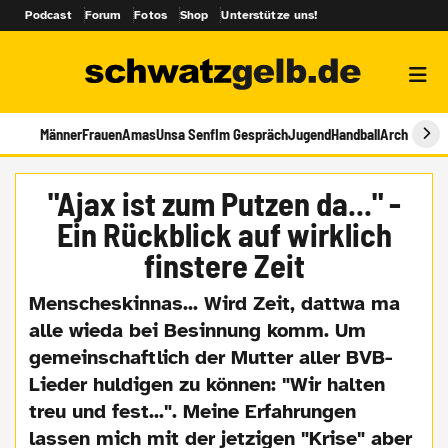
Podcast
Forum
Fotos
Shop
Unterstütze uns!
Männer
Frauen
Amas
Unsa Senf
Im Gespräch
Jugend
Handball
Archiv
"Ajax ist zum Putzen da..." -
Ein Rückblick auf wirklich
finstere Zeit
Menscheskinnas... Wird Zeit, dattwa ma
alle wieda bei Besinnung komm. Um
gemeinschaftlich der Mutter aller BVB-
Lieder huldigen zu können: "Wir halten
treu und fest...". Meine Erfahrungen
lassen mich mit der jetzigen "Krise" aber