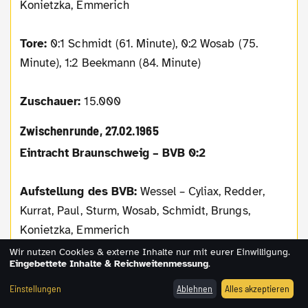
Konietzka, Emmerich
Tore:
0:1 Schmidt (61. Minute), 0:2 Wosab (75.
Minute), 1:2 Beekmann (84. Minute)
Zuschauer:
15.000
Zwischenrunde, 27.02.1965
Eintracht Braunschweig – BVB 0:2
Aufstellung des BVB:
Wessel – Cyliax, Redder,
Kurrat, Paul, Sturm, Wosab, Schmidt, Brungs,
Konietzka, Emmerich
Wir nutzen Cookies & externe Inhalte nur mit eurer Einwilligung.
Eingebettete Inhalte & Reichweitenmessung
.
Tore:
0:1 Emmerich (21. Minute), 0:2 Emmerich (87.
Minute)
Einstellungen
Ablehnen
Alles akzeptieren