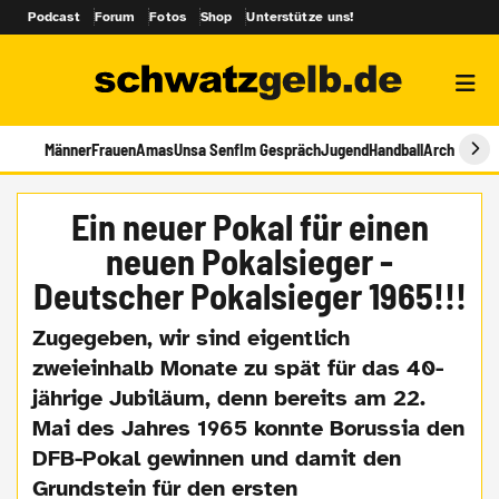
Podcast
Forum
Fotos
Shop
Unterstütze uns!
Männer
Frauen
Amas
Unsa Senf
Im Gespräch
Jugend
Handball
Archiv
Ein neuer Pokal für einen
neuen Pokalsieger -
Deutscher Pokalsieger 1965!!!
Zugegeben, wir sind eigentlich
zweieinhalb Monate zu spät für das 40-
jährige Jubiläum, denn bereits am 22.
Mai des Jahres 1965 konnte Borussia den
DFB-Pokal gewinnen und damit den
Grundstein für den ersten