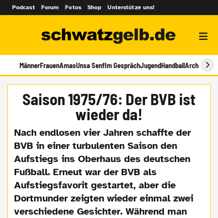
Podcast
Forum
Fotos
Shop
Unterstütze uns!
Männer
Frauen
Amas
Unsa Senf
Im Gespräch
Jugend
Handball
Archiv
Saison 1975/76: Der BVB ist
wieder da!
Nach endlosen vier Jahren schaffte der
BVB in einer turbulenten Saison den
Aufstiegs ins Oberhaus des deutschen
Fußball. Erneut war der BVB als
Aufstiegsfavorit gestartet, aber die
Dortmunder zeigten wieder einmal zwei
verschiedene Gesichter. Während man