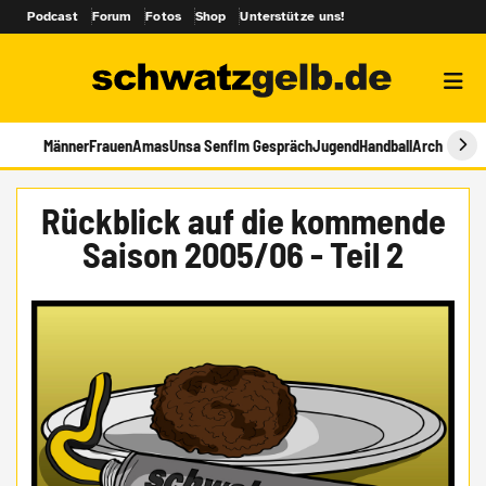
Podcast
Forum
Fotos
Shop
Unterstütze uns!
Männer
Frauen
Amas
Unsa Senf
Im Gespräch
Jugend
Handball
Archiv
Rückblick auf die kommende
Saison 2005/06 - Teil 2